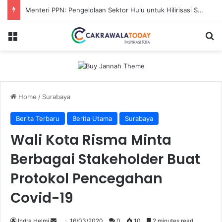
Karhutla Sungai Guntung Hilir Merangsek ke Hutan Primer, Alat Berat Tambahan Dikerahkan
Menu
Se
Home
/
Surabaya
Berita Terbaru
Berita Utama
Surabaya
Wali Kota Risma Minta
Berbagai Stakeholder Buat
Protokol Pencegahan
Covid-19
Send
Indra Helmi
16/03/2020
0
10
2 minutes read