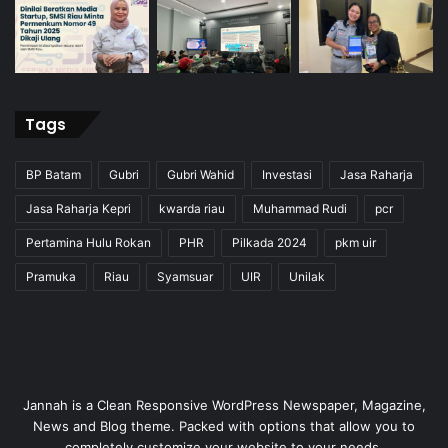
Tags
BP Batam
Gubri
Gubri Wahid
Investasi
Jasa Raharja
Jasa Raharja Kepri
kwarda riau
Muhammad Rudi
pcr
Pertamina Hulu Rokan
PHR
Pilkada 2024
pkm uir
Pramuka
Riau
Syamsuar
UIR
Unilak
Jannah is a Clean Responsive WordPress Newspaper, Magazine,
News and Blog theme. Packed with options that allow you to
completely customize your website to your needs.