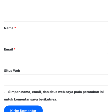
n
t
a
r
Nama
*
*
Email
*
Situs Web
Simpan nama, email, dan situs web saya pada peramban ini
untuk komentar saya berikutnya.