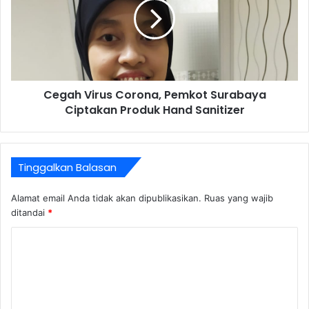
Cegah Virus Corona, Pemkot Surabaya
Ciptakan Produk Hand Sanitizer
Tinggalkan Balasan
Alamat email Anda tidak akan dipublikasikan.
Ruas yang wajib
ditandai
*
K
o
m
e