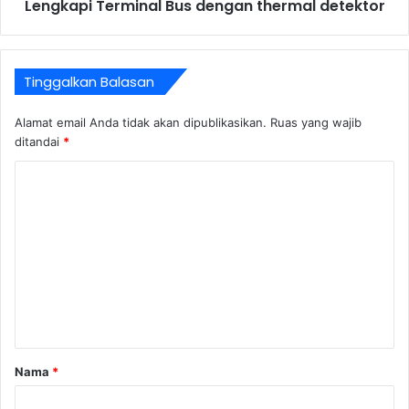
Lengkapi Terminal Bus dengan thermal detektor
Tinggalkan Balasan
Alamat email Anda tidak akan dipublikasikan.
Ruas yang wajib
ditandai
*
K
o
m
e
n
t
a
r
Nama
*
*