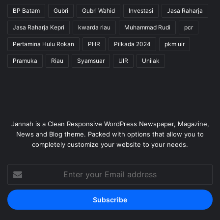
BP Batam
Gubri
Gubri Wahid
Investasi
Jasa Raharja
Jasa Raharja Kepri
kwarda riau
Muhammad Rudi
pcr
Pertamina Hulu Rokan
PHR
Pilkada 2024
pkm uir
Pramuka
Riau
Syamsuar
UIR
Unilak
Jannah is a Clean Responsive WordPress Newspaper, Magazine,
News and Blog theme. Packed with options that allow you to
completely customize your website to your needs.
Enter
your
Email
address