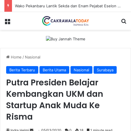
Wako Pekanbaru Lantik Sekda dan Enam Pejabat Eselon Lainnya
Menu
Se
Home
/
Nasional
Berita Terbaru
Berita Utama
Nasional
Surabaya
Putra Presiden Belajar
Kembangkan UKM dan
Startup Anak Muda Ke
Risma
Send
Indra Helmi
05/03/2020
0
18
1 minute read