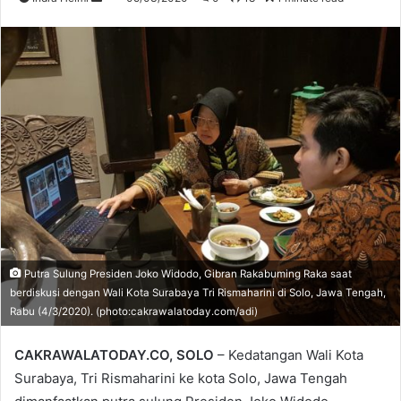
an
email
Putra Sulung Presiden Joko Widodo, Gibran Rakabuming Raka saat
berdiskusi dengan Wali Kota Surabaya Tri Rismaharini di Solo, Jawa Tengah,
Rabu (4/3/2020). (photo:cakrawalatoday.com/adi)
CAKRAWALATODAY.CO, SOLO
– Kedatangan Wali Kota
Surabaya, Tri Rismaharini ke kota Solo, Jawa Tengah