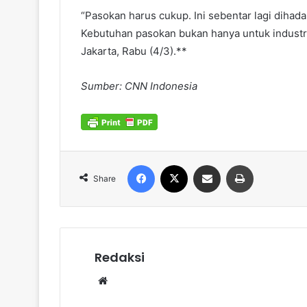
“Pasokan harus cukup. Ini sebentar lagi dihad
Kebutuhan pasokan bukan hanya untuk industri,
Jakarta, Rabu (4/3).**
Sumber: CNN Indonesia
Facebook
X
Share via Email
Print
Share
Redaksi
Website