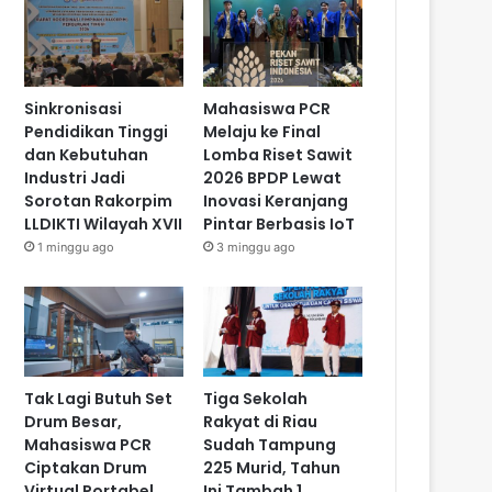
Sinkronisasi
Mahasiswa PCR
Pendidikan Tinggi
Melaju ke Final
dan Kebutuhan
Lomba Riset Sawit
Industri Jadi
2026 BPDP Lewat
Sorotan Rakorpim
Inovasi Keranjang
LLDIKTI Wilayah XVII
Pintar Berbasis IoT
1 minggu ago
3 minggu ago
Tak Lagi Butuh Set
Tiga Sekolah
Drum Besar,
Rakyat di Riau
Mahasiswa PCR
Sudah Tampung
Ciptakan Drum
225 Murid, Tahun
Virtual Portabel
Ini Tambah 1