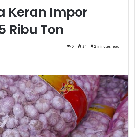
 Keran Impor
5 Ribu Ton
0
24
2 minutes read