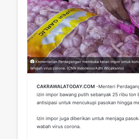
Kementerian Perdagangan membuka keran impor untuk komod
tengah virus corona. (CNN Indonesia/Adhi Wicaksono)
CAKRAWALATODAY.COM
-Menteri Perdagan
izin impor bawang putih sebanyak 25 ribu ton 
antisipasi untuk mencukupi pasokan hingga m
Izin impor juga diberikan untuk menjaga pas
wabah virus corona.