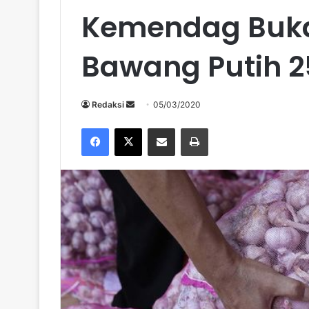
Kemendag Buka
Bawang Putih 2
Send
Redaksi
05/03/2020
an
Facebook
X
Share via Email
Print
email