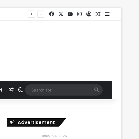
Facebook
X
YouTube
Instagram
Log In
Random Article
Sidebar
SKK Migas, PHR dan Polda Riau Perkuat Sinergi Lindungi Aset Negara demi Menjaga Ketahanan Energi Nasional
Random Article
Switch skin
Search
N
for
Advertisement
Iklan PCR 2026