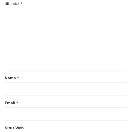
ditandai
*
K
o
m
e
n
t
a
r
Nama
*
*
Email
*
Situs Web