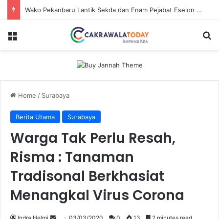
Wako Pekanbaru Lantik Sekda dan Enam Pejabat Eselon Lainnya
Menu
Se
Home
/
Surabaya
Berita Utama
Surabaya
Warga Tak Perlu Resah,
Risma : Tanaman
Tradisonal Berkhasiat
Menangkal Virus Corona
Send
Indra Helmi
03/03/2020
0
13
2 minutes read