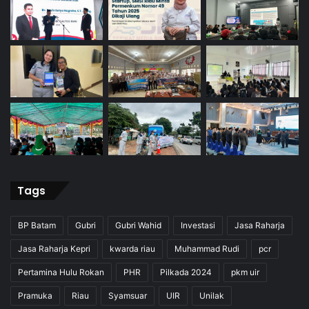
Tags
BP Batam
Gubri
Gubri Wahid
Investasi
Jasa Raharja
Jasa Raharja Kepri
kwarda riau
Muhammad Rudi
pcr
Pertamina Hulu Rokan
PHR
Pilkada 2024
pkm uir
Pramuka
Riau
Syamsuar
UIR
Unilak