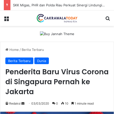
SKK Migas, PHR dan Polda Riau Perkuat Sinergi Lindungi Aset Negara demi Menjaga Ketahanan Energi Nasional
Menu
Se
Home
/
Berita Terbaru
Berita Terbaru
Dunia
Penderita Baru Virus Corona
di Singapura Pernah ke
Jakarta
Send
Redaksi
03/03/2020
0
10
1 minute read
an