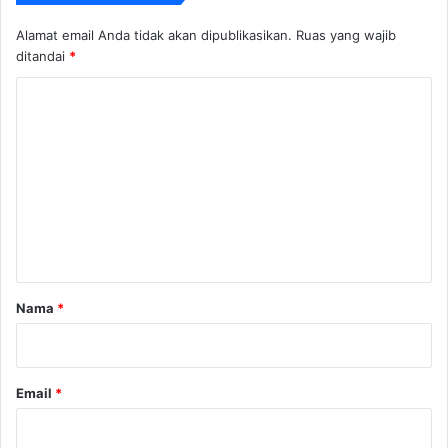
Alamat email Anda tidak akan dipublikasikan.
Ruas yang wajib
ditandai
*
K
o
m
e
n
t
a
r
Nama
*
*
Email
*