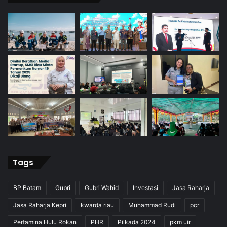
Tags
BP Batam
Gubri
Gubri Wahid
Investasi
Jasa Raharja
Jasa Raharja Kepri
kwarda riau
Muhammad Rudi
pcr
Pertamina Hulu Rokan
PHR
Pilkada 2024
pkm uir