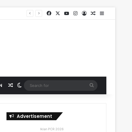
Facebook
X
YouTube
Instagram
Log In
Random Article
Sidebar
SKK Migas, PHR dan Polda Riau Perkuat Sinergi Lindungi Aset Negara demi Menjaga Ketahanan Energi Nasional
Random Article
Switch skin
Search
N
for
Advertisement
Iklan PCR 2026