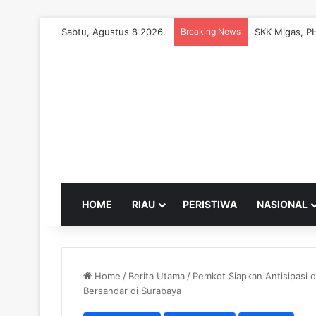
Sabtu, Agustus 8 2026
Breaking News
HOME
RIAU
PERISTIWA
NASIONAL
Home
/
Berita Utama
/
Pemkot Siapkan Antisipasi 
Bersandar di Surabaya