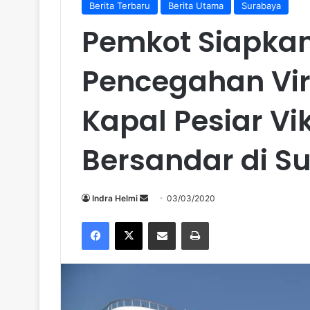
Berita Terbaru
Berita Utama
Surabaya
Pemkot Siapkan
Pencegahan Vir
Kapal Pesiar Vi
Bersandar di S
Send
Indra Helmi
03/03/2020
an
Facebook
X
Share via Email
Print
email