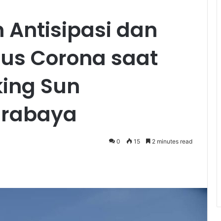
 Antisipasi dan
us Corona saat
king Sun
urabaya
0
15
2 minutes read