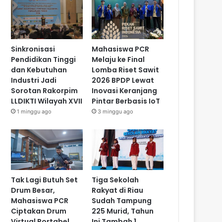
Sinkronisasi
Mahasiswa PCR
Pendidikan Tinggi
Melaju ke Final
dan Kebutuhan
Lomba Riset Sawit
Industri Jadi
2026 BPDP Lewat
Sorotan Rakorpim
Inovasi Keranjang
LLDIKTI Wilayah XVII
Pintar Berbasis IoT
1 minggu ago
3 minggu ago
Tak Lagi Butuh Set
Tiga Sekolah
Drum Besar,
Rakyat di Riau
Mahasiswa PCR
Sudah Tampung
Ciptakan Drum
225 Murid, Tahun
Virtual Portabel
Ini Tambah 1