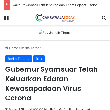
Wako Pekanbaru Lantik Sekda dan Enam Pejabat Eselon Lainnya
Menu
Se
Home
/
Berita Terbaru
Berita Terbaru
Riau
Gubernur Syamsuar Telah
Keluarkan Edaran
Kewasapadaan Virus
Corona
Send
Redaksi
02/03/2020
0
12
1 minute read