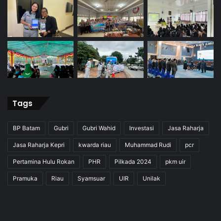
Tags
BP Batam
Gubri
Gubri Wahid
Investasi
Jasa Raharja
Jasa Raharja Kepri
kwarda riau
Muhammad Rudi
pcr
Pertamina Hulu Rokan
PHR
Pilkada 2024
pkm uir
Pramuka
Riau
Syamsuar
UIR
Unilak