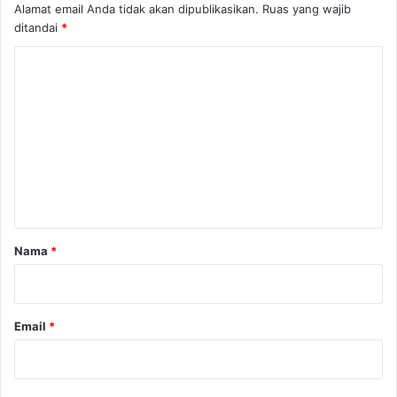
Alamat email Anda tidak akan dipublikasikan.
Ruas yang wajib
ditandai
*
K
o
m
e
n
t
a
r
Nama
*
*
Email
*