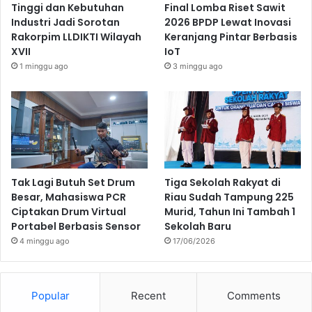
Tinggi dan Kebutuhan
Final Lomba Riset Sawit
Industri Jadi Sorotan
2026 BPDP Lewat Inovasi
Rakorpim LLDIKTI Wilayah
Keranjang Pintar Berbasis
XVII
IoT
1 minggu ago
3 minggu ago
Tak Lagi Butuh Set Drum
Tiga Sekolah Rakyat di
Besar, Mahasiswa PCR
Riau Sudah Tampung 225
Ciptakan Drum Virtual
Murid, Tahun Ini Tambah 1
Portabel Berbasis Sensor
Sekolah Baru
4 minggu ago
17/06/2026
Popular
Recent
Comments