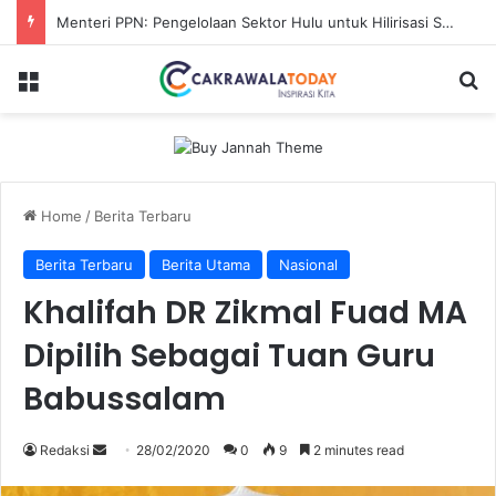
Menteri PPN: Pengelolaan Sektor Hulu untuk Hilirisasi Sawit
Menu
Se
Home
/
Berita Terbaru
Berita Terbaru
Berita Utama
Nasional
Khalifah DR Zikmal Fuad MA
Dipilih Sebagai Tuan Guru
Babussalam
Send
Redaksi
28/02/2020
0
9
2 minutes read
an