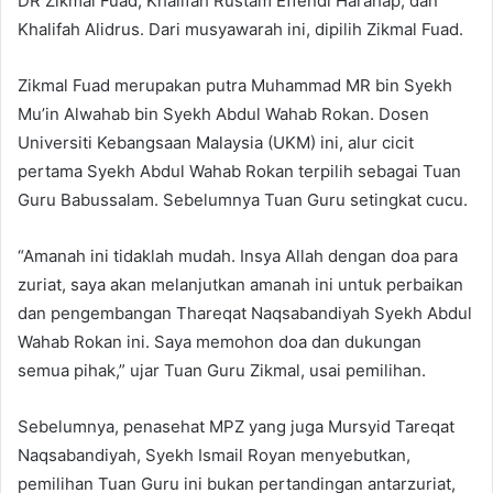
DR Zikmal Fuad, Khalifah Rustam Effendi Harahap, dan
Khalifah Alidrus. Dari musyawarah ini, dipilih Zikmal Fuad.
Zikmal Fuad merupakan putra Muhammad MR bin Syekh
Mu’in Alwahab bin Syekh Abdul Wahab Rokan. Dosen
Universiti Kebangsaan Malaysia (UKM) ini, alur cicit
pertama Syekh Abdul Wahab Rokan terpilih sebagai Tuan
Guru Babussalam. Sebelumnya Tuan Guru setingkat cucu.
“Amanah ini tidaklah mudah. Insya Allah dengan doa para
zuriat, saya akan melanjutkan amanah ini untuk perbaikan
dan pengembangan Thareqat Naqsabandiyah Syekh Abdul
Wahab Rokan ini. Saya memohon doa dan dukungan
semua pihak,” ujar Tuan Guru Zikmal, usai pemilihan.
Sebelumnya, penasehat MPZ yang juga Mursyid Tareqat
Naqsabandiyah, Syekh Ismail Royan menyebutkan,
pemilihan Tuan Guru ini bukan pertandingan antarzuriat,