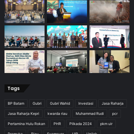
Tags
BP Batam
Gubri
Gubri Wahid
Investasi
Jasa Raharja
Jasa Raharja Kepri
kwarda riau
Muhammad Rudi
pcr
Pertamina Hulu Rokan
PHR
Pilkada 2024
pkm uir
Pramuka
Riau
Syamsuar
UIR
Unilak