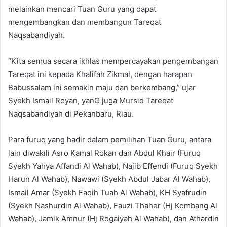
melainkan mencari Tuan Guru yang dapat
mengembangkan dan membangun Tareqat
Naqsabandiyah.
“Kita semua secara ikhlas mempercayakan pengembangan
Tareqat ini kepada Khalifah Zikmal, dengan harapan
Babussalam ini semakin maju dan berkembang,” ujar
Syekh Ismail Royan, yanG juga Mursid Tareqat
Naqsabandiyah di Pekanbaru, Riau.
Para furuq yang hadir dalam pemilihan Tuan Guru, antara
lain diwakili Asro Kamal Rokan dan Abdul Khair (Furuq
Syekh Yahya Affandi Al Wahab), Najib Effendi (Furuq Syekh
Harun Al Wahab), Nawawi (Syekh Abdul Jabar Al Wahab),
Ismail Amar (Syekh Faqih Tuah Al Wahab), KH Syafrudin
(Syekh Nashurdin Al Wahab), Fauzi Thaher (Hj Kombang Al
Wahab), Jamik Amnur (Hj Rogaiyah Al Wahab), dan Athardin