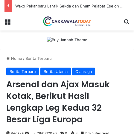
Dirut Jasa Raharja Dampingi Wamenhub Tinjau Penanganan Korban KM Mutiara Sentosa II di RS PHC Surabaya
Menu
Se
Home
/
Berita Terbaru
Berita Terbaru
Berita Utama
Olahraga
Arsenal dan Ajax Masuk
Kotak, Berikut Hasil
Lengkap Leg Kedua 32
Besar Liga Europa
Send
Redaksi
28/02/2020
0
8
2 minutes read