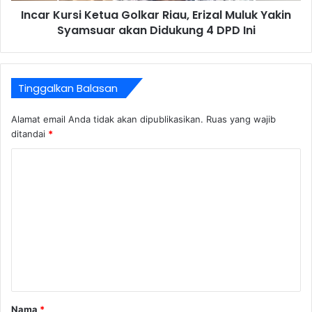
Incar Kursi Ketua Golkar Riau, Erizal Muluk Yakin
Syamsuar akan Didukung 4 DPD Ini
Tinggalkan Balasan
Alamat email Anda tidak akan dipublikasikan.
Ruas yang wajib
ditandai
*
K
o
m
e
n
t
a
r
Nama
*