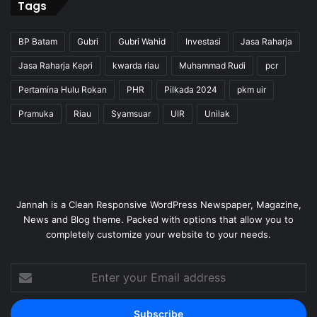
Tags
BP Batam
Gubri
Gubri Wahid
Investasi
Jasa Raharja
Jasa Raharja Kepri
kwarda riau
Muhammad Rudi
pcr
Pertamina Hulu Rokan
PHR
Pilkada 2024
pkm uir
Pramuka
Riau
Syamsuar
UIR
Unilak
Jannah is a Clean Responsive WordPress Newspaper, Magazine,
News and Blog theme. Packed with options that allow you to
completely customize your website to your needs.
Enter
your
Email
address