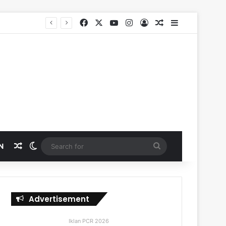
Facebook
X
YouTube
Instagram
Log In
Random Article
Sidebar
Random Article
Switch skin
Search
N
for
Advertisement
Iklan PCR 2026