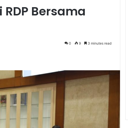
i RDP Bersama
0
9
3 minutes read