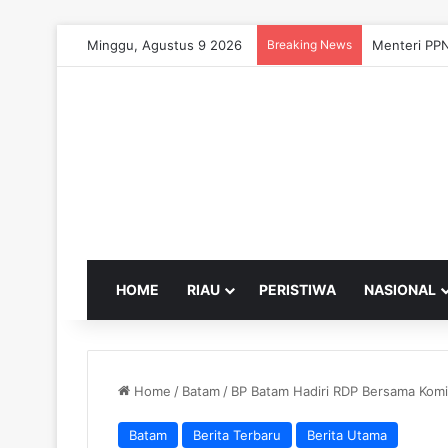
Minggu, Agustus 9 2026
Breaking News
Menteri PPN
HOME
RIAU
PERISTIWA
NASIONAL
Home
/
Batam
/
BP Batam Hadiri RDP Bersama Komis
Batam
Berita Terbaru
Berita Utama