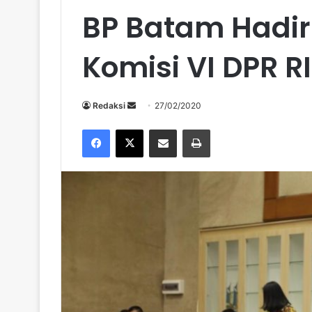
BP Batam Hadir
Komisi VI DPR RI
Send
Redaksi
27/02/2020
an
Facebook
X
Share via Email
Print
email