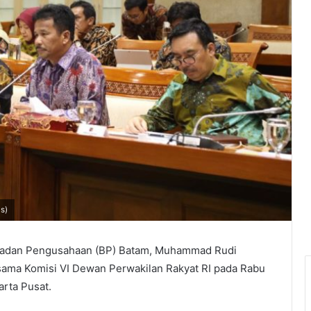
s)
Badan Pengusahaan (BP) Batam, Muhammad Rudi
ama Komisi VI Dewan Perwakilan Rakyat RI pada Rabu
arta Pusat.