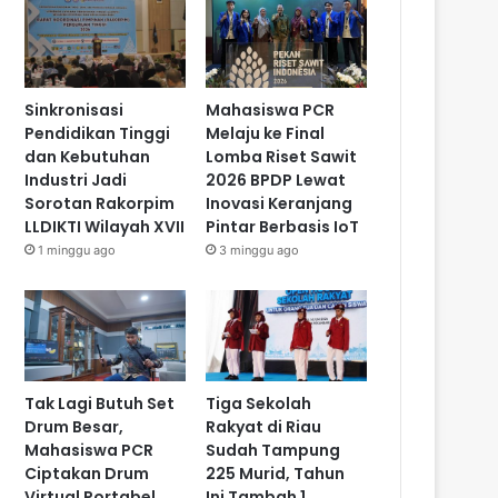
Sinkronisasi
Mahasiswa PCR
Pendidikan Tinggi
Melaju ke Final
dan Kebutuhan
Lomba Riset Sawit
Industri Jadi
2026 BPDP Lewat
Sorotan Rakorpim
Inovasi Keranjang
LLDIKTI Wilayah XVII
Pintar Berbasis IoT
1 minggu ago
3 minggu ago
Tak Lagi Butuh Set
Tiga Sekolah
Drum Besar,
Rakyat di Riau
Mahasiswa PCR
Sudah Tampung
Ciptakan Drum
225 Murid, Tahun
Virtual Portabel
Ini Tambah 1