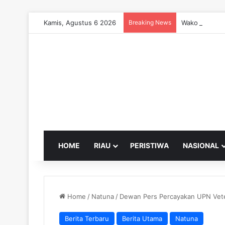
Kamis, Agustus 6 2026
Breaking News
Wako Pekanba
HOME
RIAU
PERISTIWA
NASIONAL
Home
/
Natuna
/
Dewan Pers Percayakan UPN Vete
Berita Terbaru
Berita Utama
Natuna