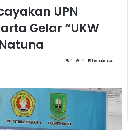
rcayakan UPN
arta Gelar “UKW
 Natuna
0
26
1 minute read