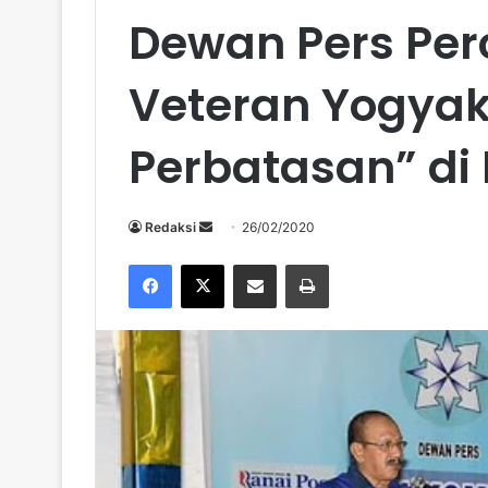
Dewan Pers Pe
Veteran Yogyak
Perbatasan” di
Send
Redaksi
26/02/2020
an
Facebook
X
Share via Email
Print
email