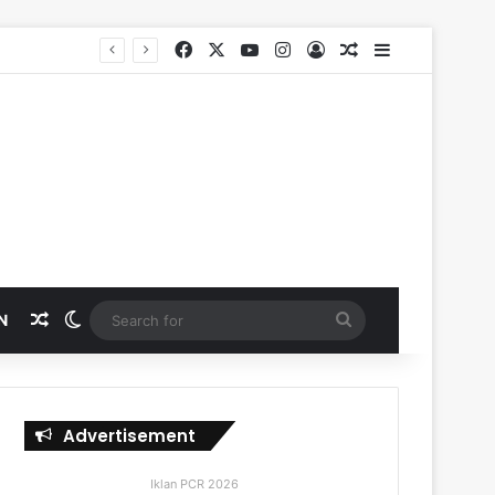
Facebook
X
YouTube
Instagram
Log In
Random Article
Sidebar
Random Article
Switch skin
Search
N
for
Advertisement
Iklan PCR 2026