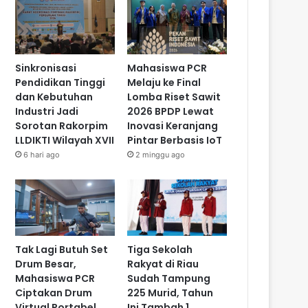
Sinkronisasi
Mahasiswa PCR
Pendidikan Tinggi
Melaju ke Final
dan Kebutuhan
Lomba Riset Sawit
Industri Jadi
2026 BPDP Lewat
Sorotan Rakorpim
Inovasi Keranjang
LLDIKTI Wilayah XVII
Pintar Berbasis IoT
6 hari ago
2 minggu ago
Tak Lagi Butuh Set
Tiga Sekolah
Drum Besar,
Rakyat di Riau
Mahasiswa PCR
Sudah Tampung
Ciptakan Drum
225 Murid, Tahun
Virtual Portabel
Ini Tambah 1