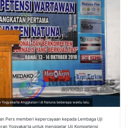
Yogyakarta Anggkatan I di Natuna beberapa waktu lalu.
n Pers memberi kepercayaan kepada Lembaga Uji
ran Yogyakarta untuk menggelar Uji Kompetensi