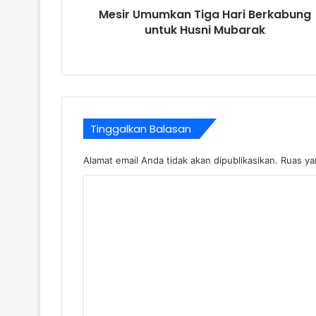
Mesir Umumkan Tiga Hari Berkabung
untuk Husni Mubarak
Tinggalkan Balasan
Alamat email Anda tidak akan dipublikasikan.
Ruas ya
K
o
m
e
n
t
a