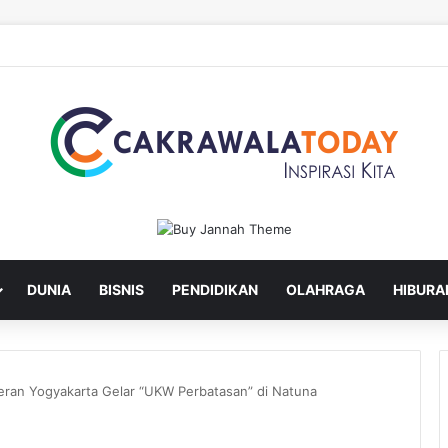
ru Lantik Sekda dan Enam Pejabat Eselon Lainnya
DUNIA
BISNIS
PENDIDIKAN
OLAHRAGA
HIBURA
ran Yogyakarta Gelar “UKW Perbatasan” di Natuna