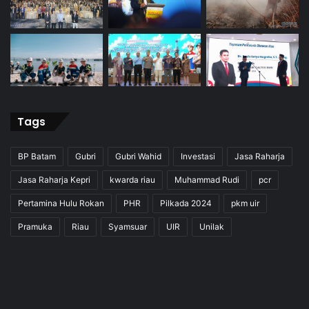
Tags
BP Batam
Gubri
Gubri Wahid
Investasi
Jasa Raharja
Jasa Raharja Kepri
kwarda riau
Muhammad Rudi
pcr
Pertamina Hulu Rokan
PHR
Pilkada 2024
pkm uir
Pramuka
Riau
Syamsuar
UIR
Unilak