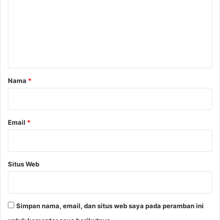
m
e
n
t
a
r
Nama
*
*
Email
*
Situs Web
Simpan nama, email, dan situs web saya pada peramban ini