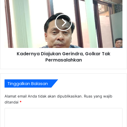
Kadernya Diajukan Gerindra, Golkar Tak
Permasalahkan
Tinggalkan Balasan
Alamat email Anda tidak akan dipublikasikan.
Ruas yang wajib
ditandai
*
K
o