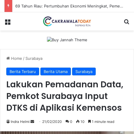
69 Tahun Riau: Pertumbuhan Ekonomi Meningkat, Pemerataan jadi Tantangan
Menu
Se
Home
/
Surabaya
Berita Terbaru
Berita Utama
Surabaya
Lakukan Pemadanan Data,
Pemkot Surabaya Input
DTKS di Aplikasi Kemensos
Send
Indra Helmi
21/02/2020
0
10
1 minute read
an