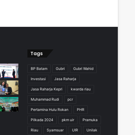
Tags
BP Batam
Gubri
Gubri Wahid
Investasi
Jasa Raharja
Jasa Raharja Kepri
kwarda riau
Muhammad Rudi
pcr
Pertamina Hulu Rokan
PHR
Pilkada 2024
pkm uir
Pramuka
Riau
Syamsuar
UIR
Unilak