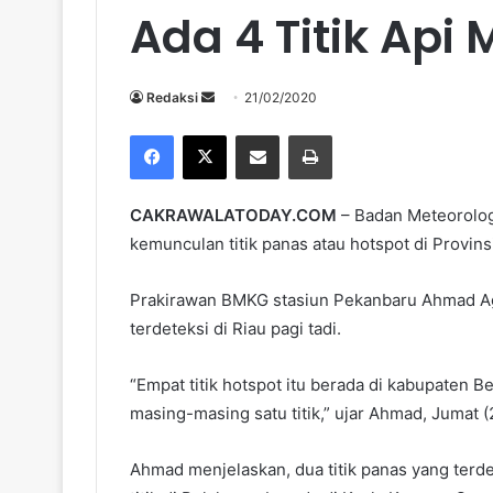
Ada 4 Titik Api 
Send
Redaksi
21/02/2020
an
Facebook
X
Share via Email
Print
email
CAKRAWALATODAY.COM
– Badan Meteorolog
kemunculan titik panas atau hotspot di Provins
Prakirawan BMKG stasiun Pekanbaru Ahmad Ag
terdeteksi di Riau pagi tadi.
“Empat titik hotspot itu berada di kabupaten B
masing-masing satu titik,” ujar Ahmad, Jumat (
Ahmad menjelaskan, dua titik panas yang terde