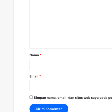
K
o
m
e
n
t
a
r
Nama
*
*
Email
*
Simpan nama, email, dan situs web saya pada pe