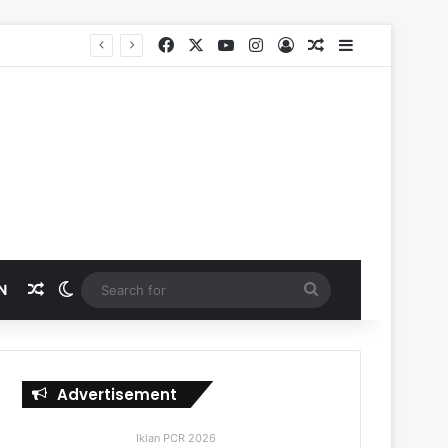
Facebook
X
YouTube
Instagram
Log In
Random Article
Sidebar
SKK Migas, PHR dan Polda Riau Perkuat Sinergi Lindungi Aset Negara demi Menjaga Ketahanan Energi Nasional
Random Article
Switch skin
Search
N
for
Advertisement
Iklan PCR 2026