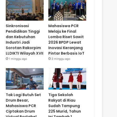
Sinkronisasi
Mahasiswa PCR
Pendidikan Tinggi
Melaju ke Final
dan Kebutuhan
Lomba Riset Sawit
Industri Jadi
2026 BPDP Lewat
Sorotan Rakorpim
Inovasi Keranjang
LLDIKTI Wilayah XVII
Pintar Berbasis IoT
1 minggu ago
3 minggu ago
Tak Lagi Butuh Set
Tiga Sekolah
Drum Besar,
Rakyat di Riau
Mahasiswa PCR
Sudah Tampung
Ciptakan Drum
225 Murid, Tahun
Virtual Portabel
Ini Tambah 1