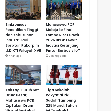
Sinkronisasi
Mahasiswa PCR
Pendidikan Tinggi
Melaju ke Final
dan Kebutuhan
Lomba Riset Sawit
Industri Jadi
2026 BPDP Lewat
Sorotan Rakorpim
Inovasi Keranjang
LLDIKTI Wilayah XVII
Pintar Berbasis IoT
7 hari ago
2 minggu ago
Tak Lagi Butuh Set
Tiga Sekolah
Drum Besar,
Rakyat di Riau
Mahasiswa PCR
Sudah Tampung
Ciptakan Drum
225 Murid, Tahun
Virtual Portabel
Ini Tambah 1