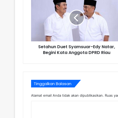
Setahun Duet Syamsuar-Edy Natar,
Begini Kata Anggota DPRD Riau
Tinggalkan Balasan
Alamat email Anda tidak akan dipublikasikan.
Ruas ya
K
o