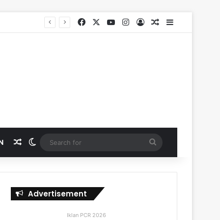
Facebook
X
YouTube
Instagram
Log In
Random Article
Sidebar
Random Article
Switch skin
Search
N
for
Advertisement
Iklan PCR 2026