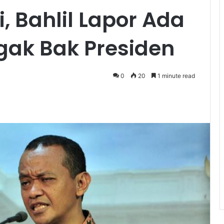
, Bahlil Lapor Ada
gak Bak Presiden
0
20
1 minute read