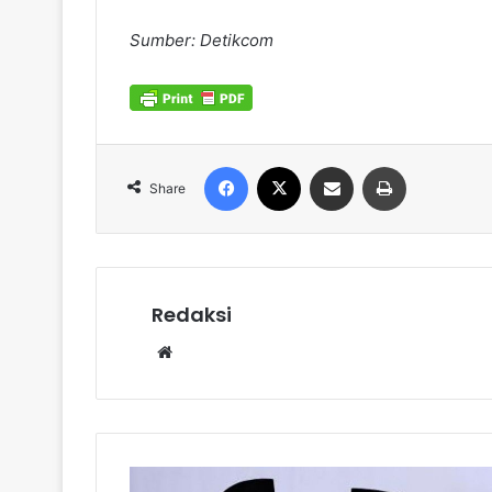
Sumber: Detikcom
Facebook
X
Share via Email
Print
Share
Redaksi
Website