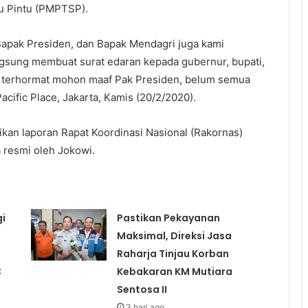
u Pintu (PMPTSP).
 Bapak Presiden, dan Bapak Mendagri juga kami
ngsung membuat surat edaran kepada gubernur, bupati,
a terhormat mohon maaf Pak Presiden, belum semua
Pacific Place, Jakarta, Kamis (20/2/2020).
ikan laporan Rapat Koordinasi Nasional (Rakornas)
a resmi oleh Jokowi.
i
Pastikan Pekayanan
Maksimal, Direksi Jasa
Raharja Tinjau Korban
C
Kebakaran KM Mutiara
Sentosa II
3 hari ago