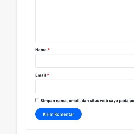
m
e
n
t
a
r
Nama
*
*
Email
*
Simpan nama, email, dan situs web saya pada pe