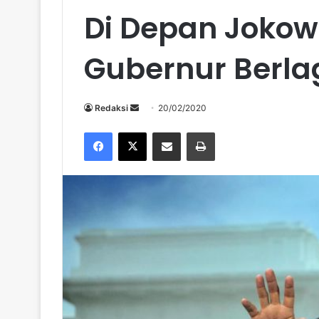
Di Depan Jokowi
Gubernur Berla
Send
Redaksi
20/02/2020
an
Facebook
X
Share via Email
Print
email