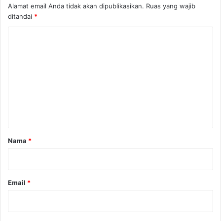
Alamat email Anda tidak akan dipublikasikan.
Ruas yang wajib
ditandai
*
K
o
m
e
n
t
a
r
Nama
*
*
Email
*