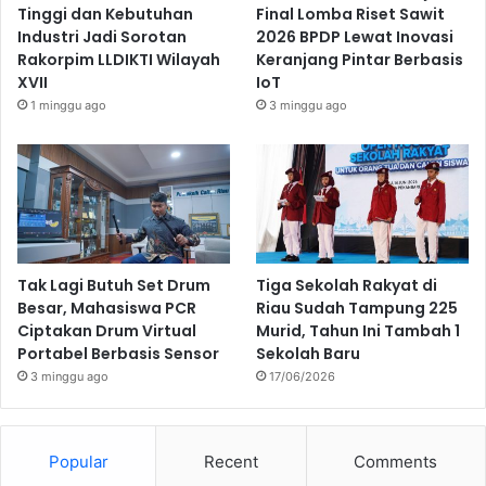
Tinggi dan Kebutuhan
Final Lomba Riset Sawit
Industri Jadi Sorotan
2026 BPDP Lewat Inovasi
Rakorpim LLDIKTI Wilayah
Keranjang Pintar Berbasis
XVII
IoT
1 minggu ago
3 minggu ago
Tak Lagi Butuh Set Drum
Tiga Sekolah Rakyat di
Besar, Mahasiswa PCR
Riau Sudah Tampung 225
Ciptakan Drum Virtual
Murid, Tahun Ini Tambah 1
Portabel Berbasis Sensor
Sekolah Baru
3 minggu ago
17/06/2026
Popular
Recent
Comments