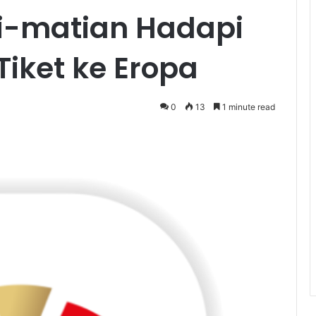
i-matian Hadapi
iket ke Eropa
0
13
1 minute read