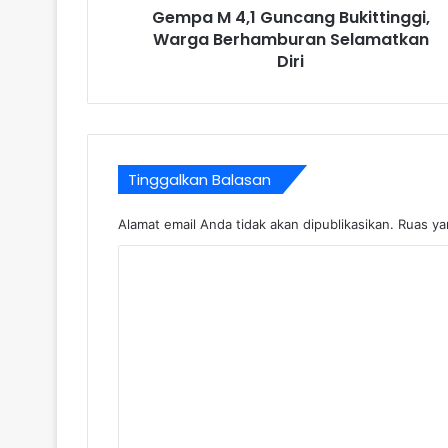
Gempa M 4,1 Guncang Bukittinggi,
Warga Berhamburan Selamatkan
Diri
Tinggalkan Balasan
Alamat email Anda tidak akan dipublikasikan.
Ruas ya
K
o
m
e
n
t
a