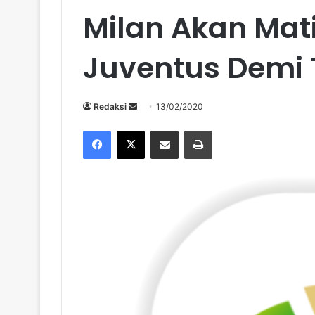
Milan Akan Mat
Juventus Demi T
Send
Redaksi
13/02/2020
an
Facebook
X
Share via Email
Print
email