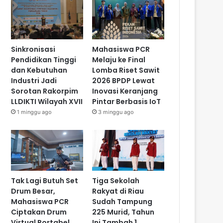
Sinkronisasi
Mahasiswa PCR
Pendidikan Tinggi
Melaju ke Final
dan Kebutuhan
Lomba Riset Sawit
Industri Jadi
2026 BPDP Lewat
Sorotan Rakorpim
Inovasi Keranjang
LLDIKTI Wilayah XVII
Pintar Berbasis IoT
1 minggu ago
3 minggu ago
Tak Lagi Butuh Set
Tiga Sekolah
Drum Besar,
Rakyat di Riau
Mahasiswa PCR
Sudah Tampung
Ciptakan Drum
225 Murid, Tahun
Virtual Portabel
Ini Tambah 1