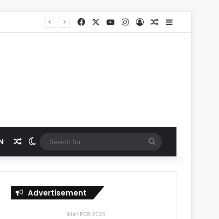
Facebook
X
YouTube
Instagram
Log In
Random Article
Sidebar
Random Article
Switch skin
Search
N
for
Advertisement
Iklan PCR 2026