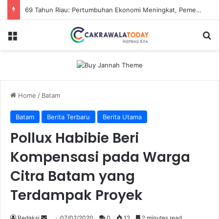
69 Tahun Riau: Pertumbuhan Ekonomi Meningkat, Pemerataan jadi Tantangan
Menu
Se
Home
/
Batam
Batam
Berita Terbaru
Berita Utama
Pollux Habibie Beri
Kompensasi pada Warga
Citra Batam yang
Terdampak Proyek
Send
Redaksi
07/02/2020
0
12
2 minutes read