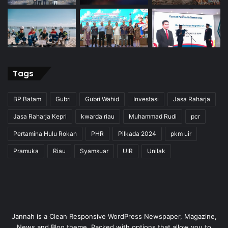
Tags
BP Batam
Gubri
Gubri Wahid
Investasi
Jasa Raharja
Jasa Raharja Kepri
kwarda riau
Muhammad Rudi
pcr
Pertamina Hulu Rokan
PHR
Pilkada 2024
pkm uir
Pramuka
Riau
Syamsuar
UIR
Unilak
Jannah is a Clean Responsive WordPress Newspaper, Magazine,
News and Blog theme. Packed with options that allow you to