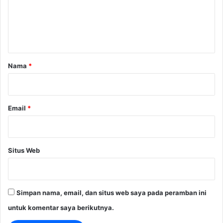
e
n
t
a
r
Nama
*
*
Email
*
Situs Web
Simpan nama, email, dan situs web saya pada peramban ini
untuk komentar saya berikutnya.