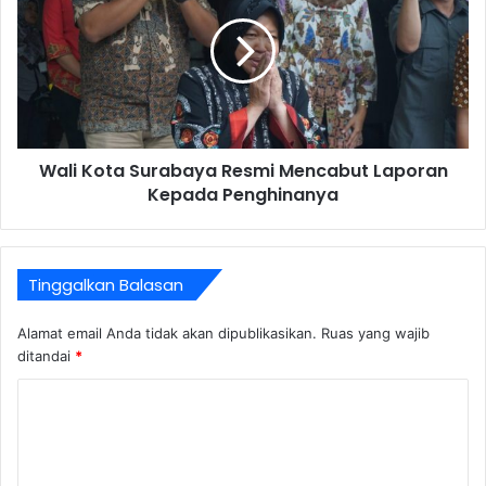
Wali Kota Surabaya Resmi Mencabut Laporan
Kepada Penghinanya
Tinggalkan Balasan
Alamat email Anda tidak akan dipublikasikan.
Ruas yang wajib
ditandai
*
K
o
m