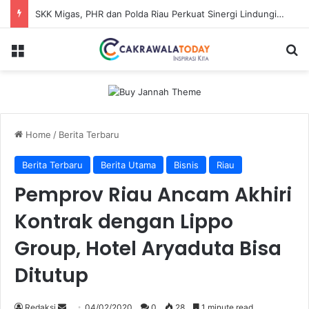
SKK Migas, PHR dan Polda Riau Perkuat Sinergi Lindungi Aset Negara demi Menjaga Ketahanan Energi Nasional
Menu
Se
Home
/
Berita Terbaru
Berita Terbaru
Berita Utama
Bisnis
Riau
Pemprov Riau Ancam Akhiri
Kontrak dengan Lippo
Group, Hotel Aryaduta Bisa
Ditutup
Send
Redaksi
04/02/2020
0
28
1 minute read