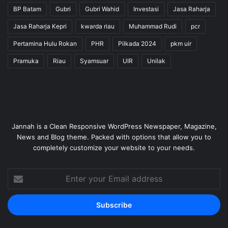
BP Batam
Gubri
Gubri Wahid
Investasi
Jasa Raharja
Jasa Raharja Kepri
kwarda riau
Muhammad Rudi
pcr
Pertamina Hulu Rokan
PHR
Pilkada 2024
pkm uir
Pramuka
Riau
Syamsuar
UIR
Unilak
Jannah is a Clean Responsive WordPress Newspaper, Magazine,
News and Blog theme. Packed with options that allow you to
completely customize your website to your needs.
Enter
your
Email
address