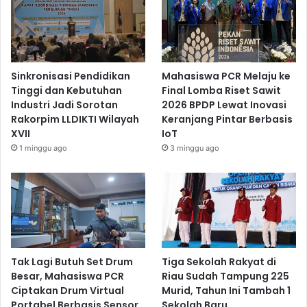
Sinkronisasi Pendidikan
Mahasiswa PCR Melaju ke
Tinggi dan Kebutuhan
Final Lomba Riset Sawit
Industri Jadi Sorotan
2026 BPDP Lewat Inovasi
Rakorpim LLDIKTI Wilayah
Keranjang Pintar Berbasis
XVII
IoT
1 minggu ago
3 minggu ago
Tak Lagi Butuh Set Drum
Tiga Sekolah Rakyat di
Besar, Mahasiswa PCR
Riau Sudah Tampung 225
Ciptakan Drum Virtual
Murid, Tahun Ini Tambah 1
Portabel Berbasis Sensor
Sekolah Baru