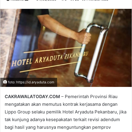
an
email
foto: https://id.aryaduta.com
CAKRAWALATODAY.COM
– Pemerintah Provinsi Riau
mengatakan akan memutus kontrak kerjasama dengan
Lippo Group selaku pemilik Hotel Aryaduta Pekanbaru, jika
tak kunjung adanya kesepakatan terkait revisi adendum
bagi hasil yang harusnya menguntungkan pemprov