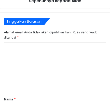
Sepenuhnya kepada Allah
Tinggalkan Balasan
Alamat email Anda tidak akan dipublikasikan.
Ruas yang wajib
ditandai
*
K
o
m
e
n
t
a
r
Nama
*
*