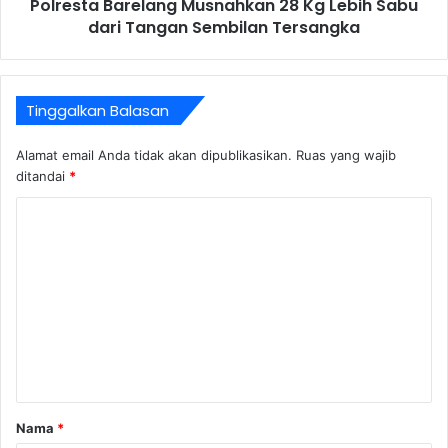
Polresta Barelang Musnahkan 28 Kg Lebih Sabu
dari Tangan Sembilan Tersangka
Tinggalkan Balasan
Alamat email Anda tidak akan dipublikasikan.
Ruas yang wajib
ditandai
*
K
o
m
e
n
t
a
r
Nama
*