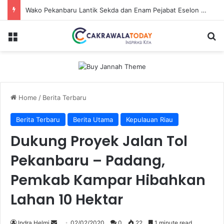
Wako Pekanbaru Lantik Sekda dan Enam Pejabat Eselon Lainnya
Menu
Se
Home
/
Berita Terbaru
Berita Terbaru
Berita Utama
Kepulauan Riau
Dukung Proyek Jalan Tol
Pekanbaru – Padang,
Pemkab Kampar Hibahkan
Lahan 10 Hektar
Send
Indra Helmi
02/02/2020
0
22
1 minute read