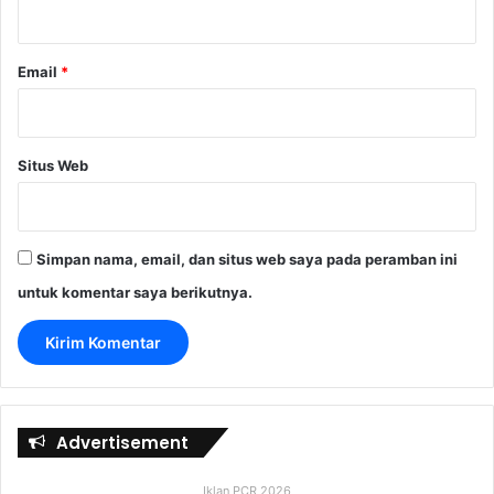
*
Email
*
Situs Web
Simpan nama, email, dan situs web saya pada peramban ini
untuk komentar saya berikutnya.
Advertisement
Iklan PCR 2026