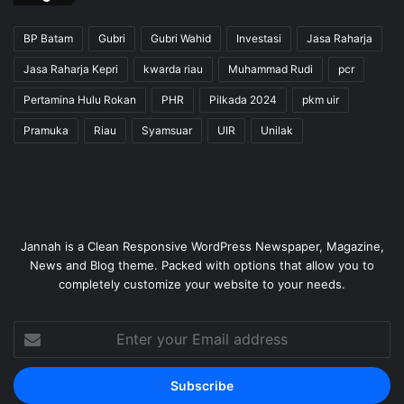
BP Batam
Gubri
Gubri Wahid
Investasi
Jasa Raharja
Jasa Raharja Kepri
kwarda riau
Muhammad Rudi
pcr
Pertamina Hulu Rokan
PHR
Pilkada 2024
pkm uir
Pramuka
Riau
Syamsuar
UIR
Unilak
Jannah is a Clean Responsive WordPress Newspaper, Magazine,
News and Blog theme. Packed with options that allow you to
completely customize your website to your needs.
Enter
your
Email
address