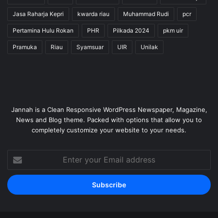
Jasa Raharja Kepri
kwarda riau
Muhammad Rudi
pcr
Pertamina Hulu Rokan
PHR
Pilkada 2024
pkm uir
Pramuka
Riau
Syamsuar
UIR
Unilak
Jannah is a Clean Responsive WordPress Newspaper, Magazine,
News and Blog theme. Packed with options that allow you to
completely customize your website to your needs.
Enter
your
Email
address