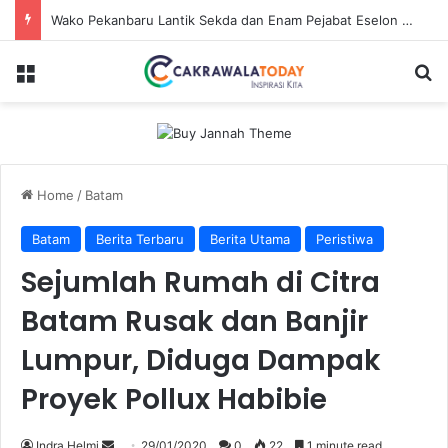
Wako Pekanbaru Lantik Sekda dan Enam Pejabat Eselon Lainnya
Menu
Se
Home
/
Batam
Batam
Berita Terbaru
Berita Utama
Peristiwa
Sejumlah Rumah di Citra
Batam Rusak dan Banjir
Lumpur, Diduga Dampak
Proyek Pollux Habibie
Send
Indra Helmi
29/01/2020
0
22
1 minute read