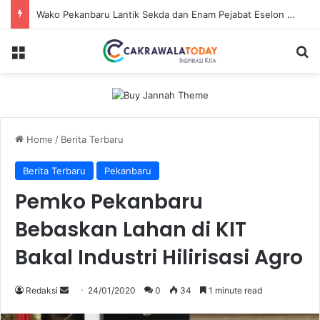
Wako Pekanbaru Lantik Sekda dan Enam Pejabat Eselon Lainnya
Menu
Se
Home
/
Berita Terbaru
Berita Terbaru
Pekanbaru
Pemko Pekanbaru
Bebaskan Lahan di KIT
Bakal Industri Hilirisasi Agro
Send
Redaksi
24/01/2020
0
34
1 minute read
an