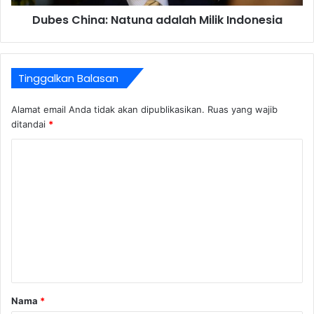
Dubes China: Natuna adalah Milik Indonesia
Tinggalkan Balasan
Alamat email Anda tidak akan dipublikasikan.
Ruas yang wajib
ditandai
*
K
o
m
e
n
t
a
r
Nama
*