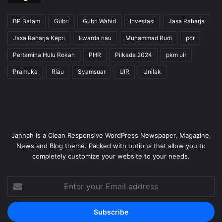
BP Batam
Gubri
Gubri Wahid
Investasi
Jasa Raharja
Jasa Raharja Kepri
kwarda riau
Muhammad Rudi
pcr
Pertamina Hulu Rokan
PHR
Pilkada 2024
pkm uir
Pramuka
Riau
Syamsuar
UIR
Unilak
Jannah is a Clean Responsive WordPress Newspaper, Magazine,
News and Blog theme. Packed with options that allow you to
completely customize your website to your needs.
Enter
your
Email
address