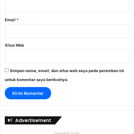
*
Email
*
Situs Web
Simpan nama, email, dan situs web saya pada peramban ini
untuk komentar saya berikutnya.
Advertisement
Iklan PCR 2026