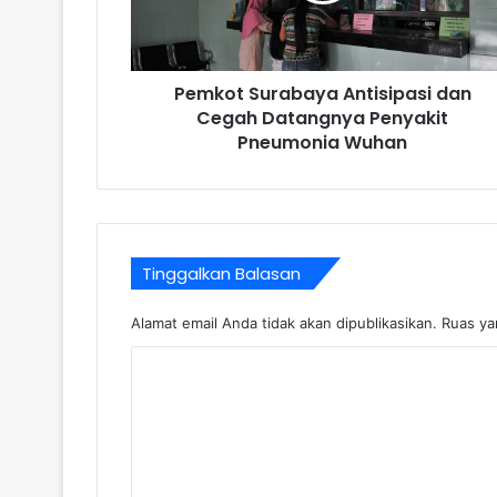
Pemkot Surabaya Antisipasi dan
Cegah Datangnya Penyakit
Pneumonia Wuhan
Tinggalkan Balasan
Alamat email Anda tidak akan dipublikasikan.
Ruas ya
K
o
m
e
n