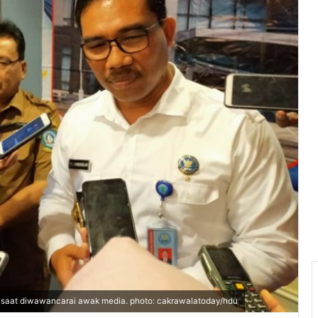
 saat diwawancarai awak media. photo: cakrawalatoday/hdu