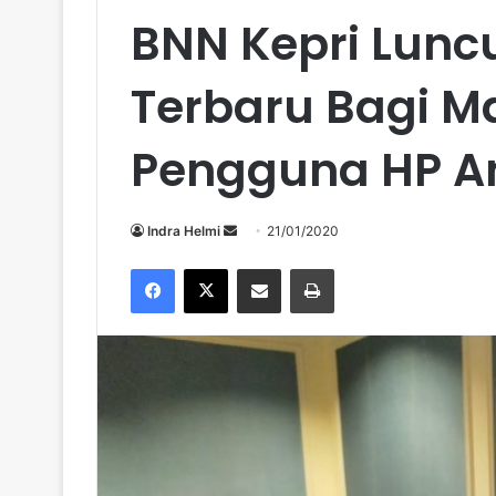
BNN Kepri Luncu
Terbaru Bagi M
Pengguna HP A
Send
Indra Helmi
21/01/2020
an
Facebook
X
Share via Email
Print
email