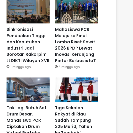
Sinkronisasi
Mahasiswa PCR
Pendidikan Tinggi
Melaju ke Final
dan Kebutuhan
Lomba Riset Sawit
Industri Jadi
2026 BPDP Lewat
Sorotan Rakorpim
Inovasi Keranjang
LLDIKTI Wilayah XVII
Pintar Berbasis IoT
1 minggu ago
3 minggu ago
Tak Lagi Butuh Set
Tiga Sekolah
Drum Besar,
Rakyat di Riau
Mahasiswa PCR
Sudah Tampung
Ciptakan Drum
225 Murid, Tahun
Virtual Portabel
Ini Tambah 1