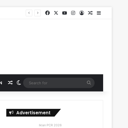
Facebook
X
YouTube
Instagram
Log In
Random Article
Sidebar
Random Article
Switch skin
Search
N
for
Advertisement
Iklan PCR 2026