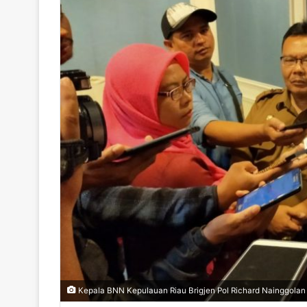
Kepala BNN Kepulauan Riau Brigjen Pol Richard Nainggolan