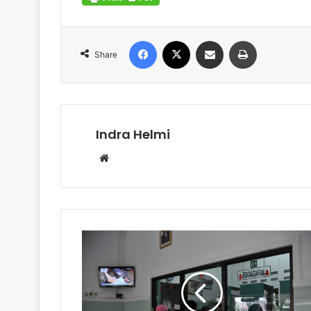
Facebook
X
Share via Email
Print
Share
Indra Helmi
Website