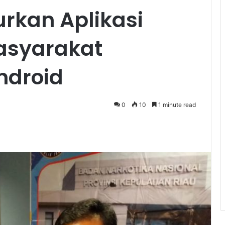
rkan Aplikasi
asyarakat
ndroid
0
10
1 minute read