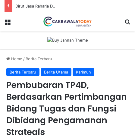
Dirut Jasa Raharja Dampingi Wamenhub Tinjau Penanganan Korban KM Mutiara Sentosa II di RS PHC Surabaya
Menu
Se
Home
/
Berita Terbaru
Berita Terbaru
Berita Utama
Karimun
Pembubaran TP4D,
Berdasarkan Pertimbangan
Bidang Tugas dan Fungsi
Dibidang Pengamanan
Strategis