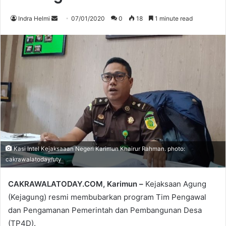
Send
Indra Helmi
07/01/2020
0
18
1 minute read
an
email
Kasi Intel Kejaksaaan Negeri Karimun Khairur Rahman. photo:
cakrawalatoday/uty
CAKRAWALATODAY.COM, Karimun –
Kejaksaan Agung
(Kejagung) resmi membubarkan program Tim Pengawal
dan Pengamanan Pemerintah dan Pembangunan Desa
(TP4D).