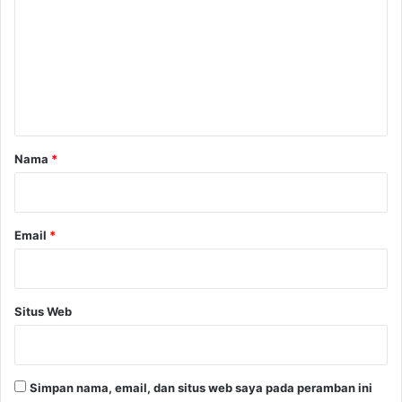
m
e
n
t
a
r
Nama
*
*
Email
*
Situs Web
Simpan nama, email, dan situs web saya pada peramban ini