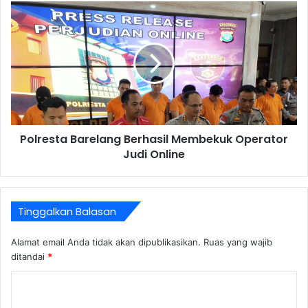
Polresta Barelang Berhasil Membekuk Operator
Judi Online
Tinggalkan Balasan
Alamat email Anda tidak akan dipublikasikan.
Ruas yang wajib
ditandai
*
K
o