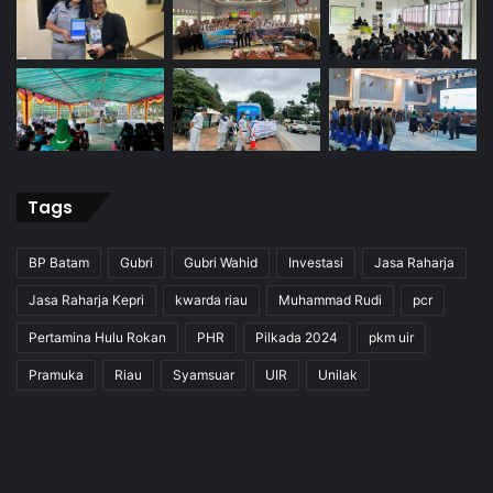
Tags
BP Batam
Gubri
Gubri Wahid
Investasi
Jasa Raharja
Jasa Raharja Kepri
kwarda riau
Muhammad Rudi
pcr
Pertamina Hulu Rokan
PHR
Pilkada 2024
pkm uir
Pramuka
Riau
Syamsuar
UIR
Unilak