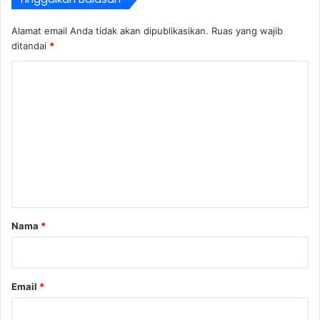
Alamat email Anda tidak akan dipublikasikan.
Ruas yang wajib
ditandai
*
K
o
m
e
n
t
a
r
Nama
*
*
Email
*