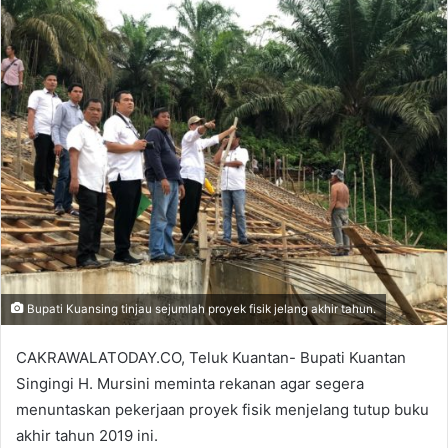
email
Bupati Kuansing tinjau sejumlah proyek fisik jelang akhir tahun.
CAKRAWALATODAY.CO, Teluk Kuantan- Bupati Kuantan
Singingi H. Mursini meminta rekanan agar segera
menuntaskan pekerjaan proyek fisik menjelang tutup buku
akhir tahun 2019 ini.