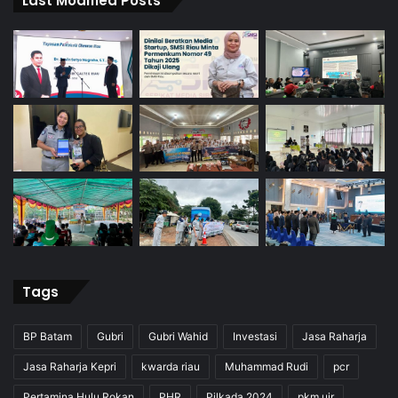
Last Modified Posts
Tags
BP Batam
Gubri
Gubri Wahid
Investasi
Jasa Raharja
Jasa Raharja Kepri
kwarda riau
Muhammad Rudi
pcr
Pertamina Hulu Rokan
PHR
Pilkada 2024
pkm uir