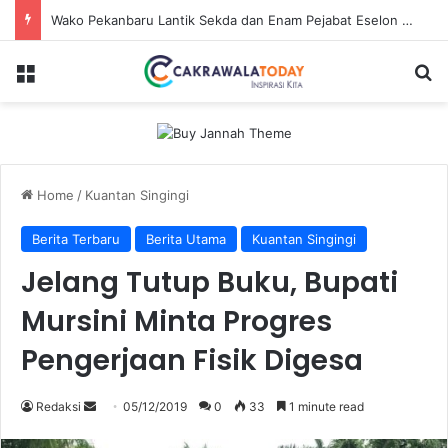
Wako Pekanbaru Lantik Sekda dan Enam Pejabat Eselon Lainnya
Menu
Se
Home
/
Kuantan Singingi
Berita Terbaru
Berita Utama
Kuantan Singingi
Jelang Tutup Buku, Bupati
Mursini Minta Progres
Pengerjaan Fisik Digesa
Send
Redaksi
05/12/2019
0
33
1 minute read
an