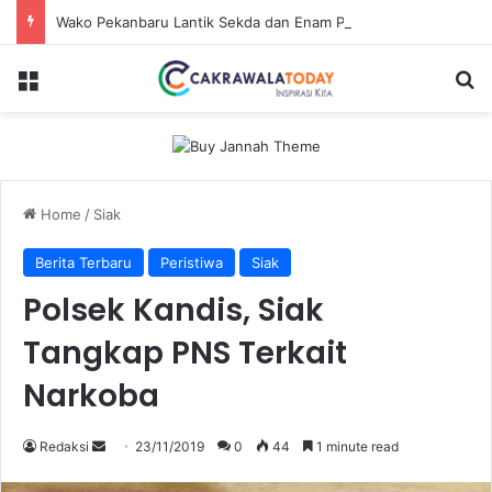
Wako Pekanbaru Lantik Sekda dan Enam Pejabat Eselon Lainnya
Menu
Se
Home
/
Siak
Berita Terbaru
Peristiwa
Siak
Polsek Kandis, Siak
Tangkap PNS Terkait
Narkoba
Send
Redaksi
23/11/2019
0
44
1 minute read
an