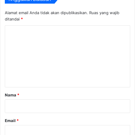
Alamat email Anda tidak akan dipublikasikan.
Ruas yang wajib
ditandai
*
K
o
m
e
n
t
a
r
Nama
*
*
Email
*