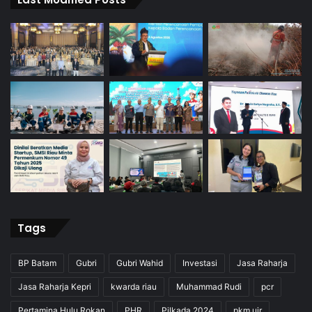
Tags
BP Batam
Gubri
Gubri Wahid
Investasi
Jasa Raharja
Jasa Raharja Kepri
kwarda riau
Muhammad Rudi
pcr
Pertamina Hulu Rokan
PHR
Pilkada 2024
pkm uir