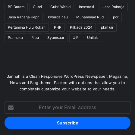
BP Batam
Gubri
Gubri Wahid
Investasi
Jasa Raharja
Jasa Raharja Kepri
kwarda riau
Muhammad Rudi
pcr
Pertamina Hulu Rokan
PHR
Pilkada 2024
pkm uir
Pramuka
Riau
Syamsuar
UIR
Unilak
Jannah is a Clean Responsive WordPress Newspaper, Magazine,
News and Blog theme. Packed with options that allow you to
completely customize your website to your needs.
Enter
your
Email
address