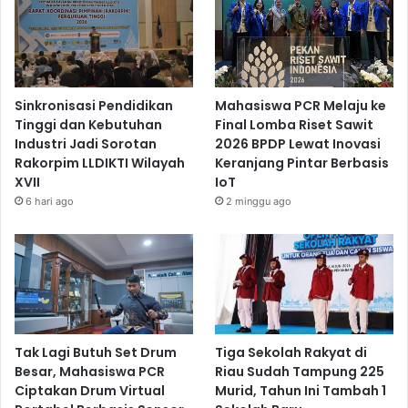
Sinkronisasi Pendidikan
Mahasiswa PCR Melaju ke
Tinggi dan Kebutuhan
Final Lomba Riset Sawit
Industri Jadi Sorotan
2026 BPDP Lewat Inovasi
Rakorpim LLDIKTI Wilayah
Keranjang Pintar Berbasis
XVII
IoT
6 hari ago
2 minggu ago
Tak Lagi Butuh Set Drum
Tiga Sekolah Rakyat di
Besar, Mahasiswa PCR
Riau Sudah Tampung 225
Ciptakan Drum Virtual
Murid, Tahun Ini Tambah 1