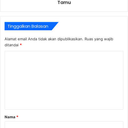
Tamu
Tinggalkan Balasan
Alamat email Anda tidak akan dipublikasikan.
Ruas yang wajib
ditandai
*
K
o
m
e
n
t
a
r
Nama
*
*