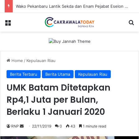
Wako Pekanbaru Lantik Sekda dan Enam Pejabat Eselon Lainnya
Menu
Se
Home
/
Kepulauan Riau
Berita Terbaru
Berita Utama
Kepulauan Riau
UMK Batam Ditetapkan
Rp4,1 Juta per Bulan,
Berlaku 1 Januari 2020
Send
RNP
22/11/2019
0
43
1 minute read
an