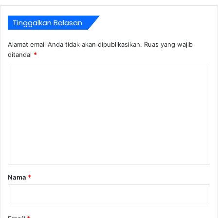
Tinggalkan Balasan
Alamat email Anda tidak akan dipublikasikan.
Ruas yang wajib
ditandai
*
K
o
m
e
n
t
a
r
Nama
*
*