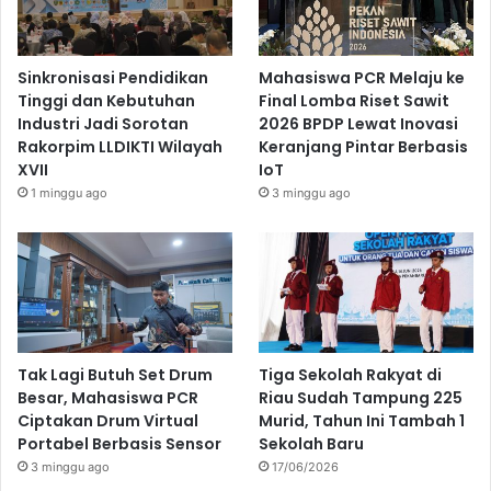
Sinkronisasi Pendidikan
Mahasiswa PCR Melaju ke
Tinggi dan Kebutuhan
Final Lomba Riset Sawit
Industri Jadi Sorotan
2026 BPDP Lewat Inovasi
Rakorpim LLDIKTI Wilayah
Keranjang Pintar Berbasis
XVII
IoT
1 minggu ago
3 minggu ago
Tak Lagi Butuh Set Drum
Tiga Sekolah Rakyat di
Besar, Mahasiswa PCR
Riau Sudah Tampung 225
Ciptakan Drum Virtual
Murid, Tahun Ini Tambah 1
Portabel Berbasis Sensor
Sekolah Baru
3 minggu ago
17/06/2026