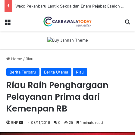
Wako Pekanbaru Lantik Sekda dan Enam Pejabat Eselon Lainnya
Menu
Se
Home
/
Riau
Berita Terbaru
Berita Utama
Riau
Riau Raih Penghargaan
Pelayanan Prima dari
Kemenpan RB
Send
RNP
08/11/2019
0
25
1 minute read
an