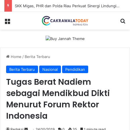
SKK Migas, PHR dan Polda Riau Perkuat Sinergi Lindungi Aset Negara demi Menjaga Ketahanan Energi Nasional
Menu
Se
Home
/
Berita Terbaru
Berita Terbaru
Nasional
Pendidikan
Tugas Berat Nadiem
sebagai Mendikbud Dikti
Menurut Forum Rektor
Indonesia
Send
Redaksi
24/10/2019
0
35
1 minute read