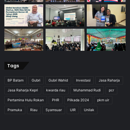
Tags
BP Batam
Gubri
Gubri Wahid
Investasi
Jasa Raharja
Jasa Raharja Kepri
kwarda riau
Muhammad Rudi
pcr
Pertamina Hulu Rokan
PHR
Pilkada 2024
pkm uir
Pramuka
Riau
Syamsuar
UIR
Unilak