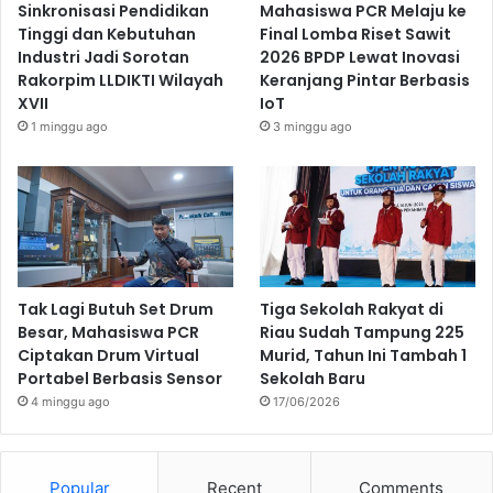
Sinkronisasi Pendidikan
Mahasiswa PCR Melaju ke
Tinggi dan Kebutuhan
Final Lomba Riset Sawit
Industri Jadi Sorotan
2026 BPDP Lewat Inovasi
Rakorpim LLDIKTI Wilayah
Keranjang Pintar Berbasis
XVII
IoT
1 minggu ago
3 minggu ago
Tak Lagi Butuh Set Drum
Tiga Sekolah Rakyat di
Besar, Mahasiswa PCR
Riau Sudah Tampung 225
Ciptakan Drum Virtual
Murid, Tahun Ini Tambah 1
Portabel Berbasis Sensor
Sekolah Baru
4 minggu ago
17/06/2026
Popular
Recent
Comments