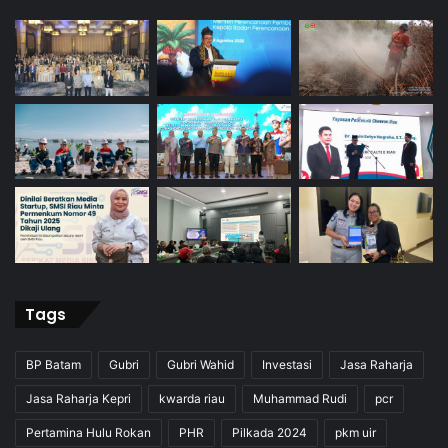
Tags
BP Batam
Gubri
Gubri Wahid
Investasi
Jasa Raharja
Jasa Raharja Kepri
kwarda riau
Muhammad Rudi
pcr
Pertamina Hulu Rokan
PHR
Pilkada 2024
pkm uir