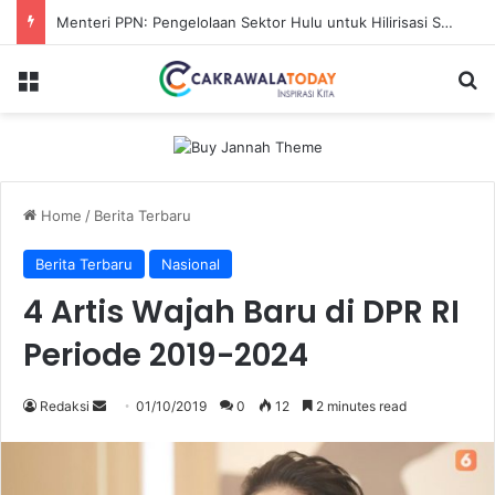
Menteri PPN: Pengelolaan Sektor Hulu untuk Hilirisasi Sawit
Menu
Se
Home
/
Berita Terbaru
Berita Terbaru
Nasional
4 Artis Wajah Baru di DPR RI
Periode 2019-2024
Send
Redaksi
01/10/2019
0
12
2 minutes read
an
email