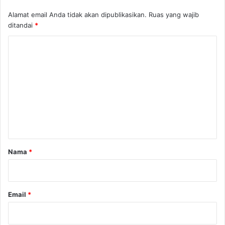
Alamat email Anda tidak akan dipublikasikan.
Ruas yang wajib
ditandai
*
K
o
m
e
n
t
a
r
Nama
*
*
Email
*