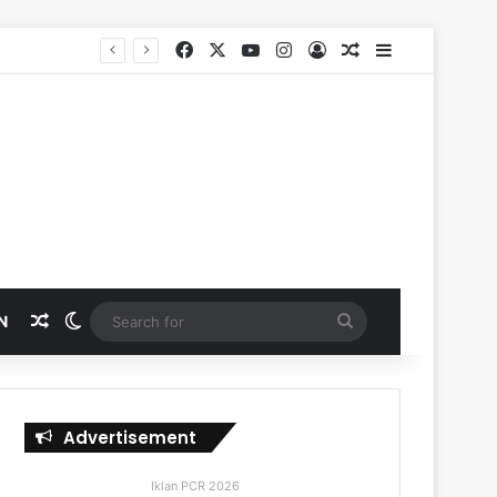
Facebook
X
YouTube
Instagram
Log In
Random Article
Sidebar
SKK Migas, PHR dan Polda Riau Perkuat Sinergi Lindungi Aset Negara demi Menjaga Ketahanan Energi Nasional
Random Article
Switch skin
Search
N
for
Advertisement
Iklan PCR 2026