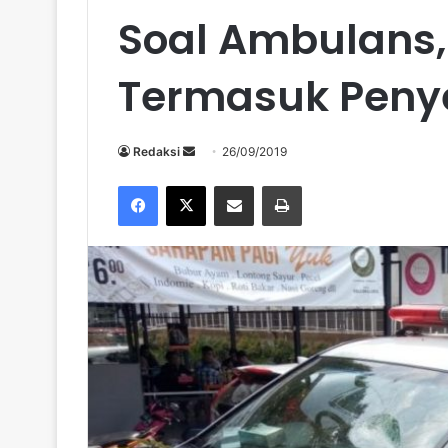
Soal Ambulans,
Termasuk Peny
Send
Redaksi
26/09/2019
an
Facebook
X
Share via Email
Print
email