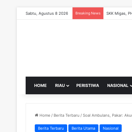
Sabtu, Agustus 8 2026
Breaking News
HOME
RIAU
PERISTIWA
NASIONAL
Home
/
Berita Terbaru
/
Soal Ambulans, Pakar: Ak
Berita Terbaru
Berita Utama
Nasional