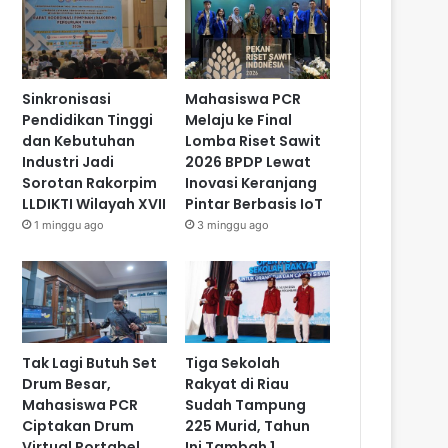
Sinkronisasi
Mahasiswa PCR
Pendidikan Tinggi
Melaju ke Final
dan Kebutuhan
Lomba Riset Sawit
Industri Jadi
2026 BPDP Lewat
Sorotan Rakorpim
Inovasi Keranjang
LLDIKTI Wilayah XVII
Pintar Berbasis IoT
1 minggu ago
3 minggu ago
Tak Lagi Butuh Set
Tiga Sekolah
Drum Besar,
Rakyat di Riau
Mahasiswa PCR
Sudah Tampung
Ciptakan Drum
225 Murid, Tahun
Virtual Portabel
Ini Tambah 1