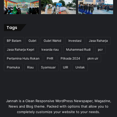
Tags
BP Batam
Gubri
Gubri Wahid
Investasi
Jasa Raharja
Jasa Raharja Kepri
kwarda riau
Muhammad Rudi
pcr
Pertamina Hulu Rokan
PHR
Pilkada 2024
pkm uir
Pramuka
Riau
Syamsuar
UIR
Unilak
Jannah is a Clean Responsive WordPress Newspaper, Magazine,
News and Blog theme. Packed with options that allow you to
completely customize your website to your needs.