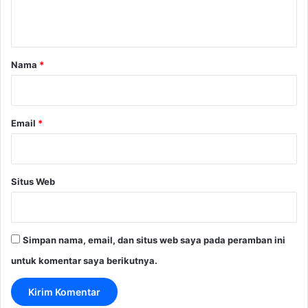
t
a
r
Nama
*
*
Email
*
Situs Web
Simpan nama, email, dan situs web saya pada peramban ini
untuk komentar saya berikutnya.