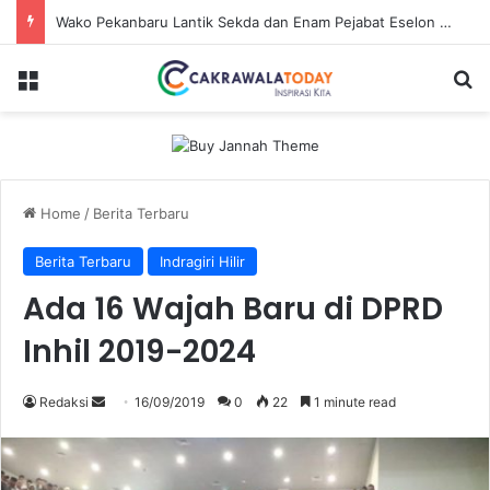
Wako Pekanbaru Lantik Sekda dan Enam Pejabat Eselon Lainnya
Menu
Se
Home
/
Berita Terbaru
Berita Terbaru
Indragiri Hilir
Ada 16 Wajah Baru di DPRD
Inhil 2019-2024
Send
Redaksi
16/09/2019
0
22
1 minute read
an
email