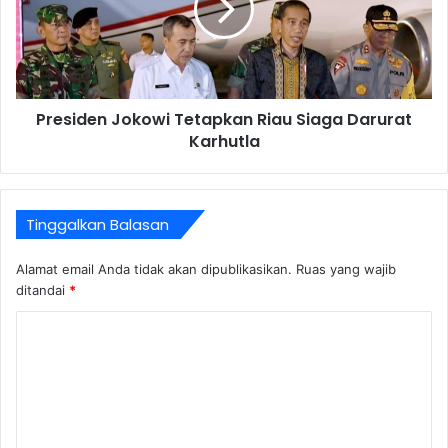
Presiden Jokowi Tetapkan Riau Siaga Darurat
Karhutla
Tinggalkan Balasan
Alamat email Anda tidak akan dipublikasikan.
Ruas yang wajib
ditandai
*
K
o
m
e
n