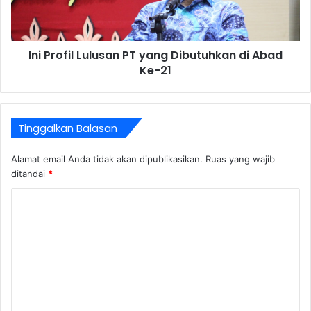
Ini Profil Lulusan PT yang Dibutuhkan di Abad
Ke-21
Tinggalkan Balasan
Alamat email Anda tidak akan dipublikasikan.
Ruas yang wajib
ditandai
*
K
o
m
e
n
t