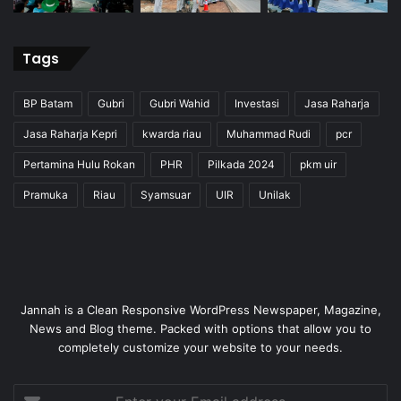
Tags
BP Batam
Gubri
Gubri Wahid
Investasi
Jasa Raharja
Jasa Raharja Kepri
kwarda riau
Muhammad Rudi
pcr
Pertamina Hulu Rokan
PHR
Pilkada 2024
pkm uir
Pramuka
Riau
Syamsuar
UIR
Unilak
Jannah is a Clean Responsive WordPress Newspaper, Magazine,
News and Blog theme. Packed with options that allow you to
completely customize your website to your needs.
Enter