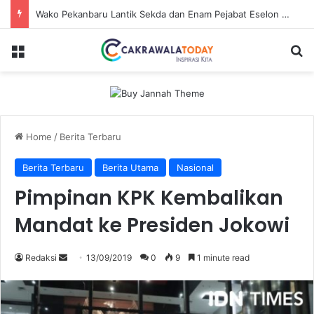
Dirut Jasa Raharja Dampingi Wamenhub Tinjau Penanganan Korban KM Mutiara Sentosa II di RS PHC Surabaya
Menu
Se
Home
/
Berita Terbaru
Berita Terbaru
Berita Utama
Nasional
Pimpinan KPK Kembalikan
Mandat ke Presiden Jokowi
Send
Redaksi
13/09/2019
0
9
1 minute read
an
email