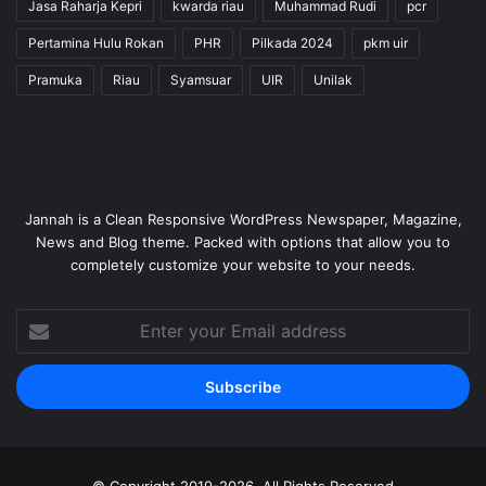
Jasa Raharja Kepri
kwarda riau
Muhammad Rudi
pcr
Pertamina Hulu Rokan
PHR
Pilkada 2024
pkm uir
Pramuka
Riau
Syamsuar
UIR
Unilak
Jannah is a Clean Responsive WordPress Newspaper, Magazine,
News and Blog theme. Packed with options that allow you to
completely customize your website to your needs.
Enter
your
Email
address