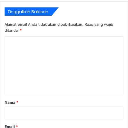
Tinggalkan Balasan
Alamat email Anda tidak akan dipublikasikan.
Ruas yang wajib
ditandai
*
K
o
m
e
n
t
a
r
Nama
*
*
Email
*