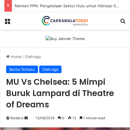
Menteri PPN: Pengelolaan Sektor Hulu untuk Hilirisasi Sawit
Menu
Se
Home
/
Olahraga
Berita Terbaru
Olahraga
MU Vs Chelsea: 5 Mimpi
Buruk Lampard di Theatre
of Dreams
Send
Redaksi
12/08/2019
0
13
1 minute read
an