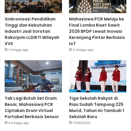
Sinkronisasi Pendidikan
Mahasiswa PCR Melaju ke
Tinggi dan Kebutuhan
Final Lomba Riset Sawit
Industri Jadi Sorotan
2026 BPDP Lewat Inovasi
Rakorpim LLDIKTI Wilayah
Keranjang Pintar Berbasis
XVII
IoT
1 minggu ago
3 minggu ago
Tak Lagi Butuh Set Drum
Tiga Sekolah Rakyat di
Besar, Mahasiswa PCR
Riau Sudah Tampung 225
Ciptakan Drum Virtual
Murid, Tahun Ini Tambah 1
Portabel Berbasis Sensor
Sekolah Baru
4 minggu ago
17/06/2026