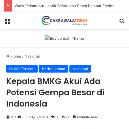
Wako Pekanbaru Lantik Sekda dan Enam Pejabat Eselon Lainnya
Menu
Se
Home
/
Nasional
Berita Terbaru
Berita Utama
Nasional
Kepala BMKG Akui Ada
Potensi Gempa Besar di
Indonesia
Send
MIK
23/07/2019
0
22
1 minute read
an