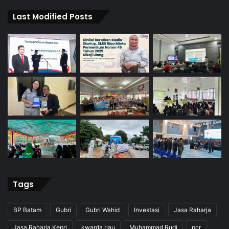
Last Modified Posts
Tags
BP Batam
Gubri
Gubri Wahid
Investasi
Jasa Raharja
Jasa Raharja Kepri
kwarda riau
Muhammad Rudi
pcr