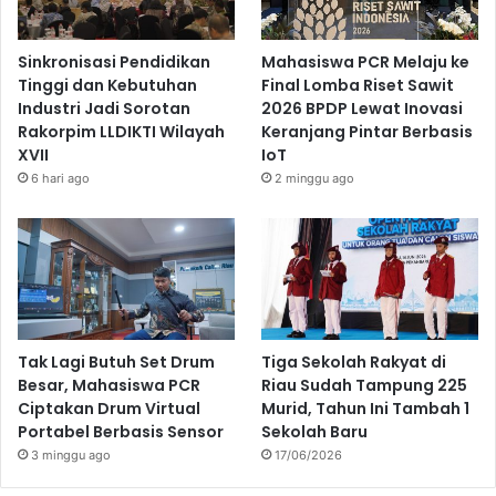
Sinkronisasi Pendidikan
Mahasiswa PCR Melaju ke
Tinggi dan Kebutuhan
Final Lomba Riset Sawit
Industri Jadi Sorotan
2026 BPDP Lewat Inovasi
Rakorpim LLDIKTI Wilayah
Keranjang Pintar Berbasis
XVII
IoT
6 hari ago
2 minggu ago
Tak Lagi Butuh Set Drum
Tiga Sekolah Rakyat di
Besar, Mahasiswa PCR
Riau Sudah Tampung 225
Ciptakan Drum Virtual
Murid, Tahun Ini Tambah 1
Portabel Berbasis Sensor
Sekolah Baru
3 minggu ago
17/06/2026