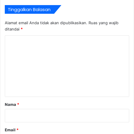
Tinggalkan Balasan
Alamat email Anda tidak akan dipublikasikan.
Ruas yang wajib
ditandai
*
K
o
m
e
n
t
a
r
Nama
*
*
Email
*