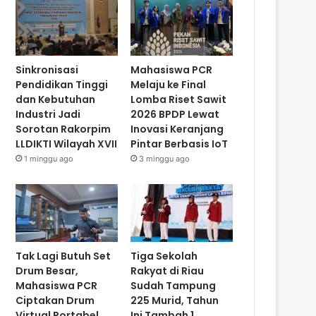
Sinkronisasi
Mahasiswa PCR
Pendidikan Tinggi
Melaju ke Final
dan Kebutuhan
Lomba Riset Sawit
Industri Jadi
2026 BPDP Lewat
Sorotan Rakorpim
Inovasi Keranjang
LLDIKTI Wilayah XVII
Pintar Berbasis IoT
1 minggu ago
3 minggu ago
Tak Lagi Butuh Set
Tiga Sekolah
Drum Besar,
Rakyat di Riau
Mahasiswa PCR
Sudah Tampung
Ciptakan Drum
225 Murid, Tahun
Virtual Portabel
Ini Tambah 1