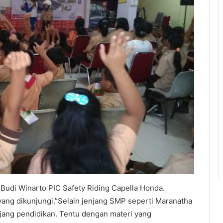
r Budi Winarto PIC Safety Riding Capella Honda.
ang dikunjungi.”Selain jenjang SMP seperti Maranatha
njang pendidikan. Tentu dengan materi yang