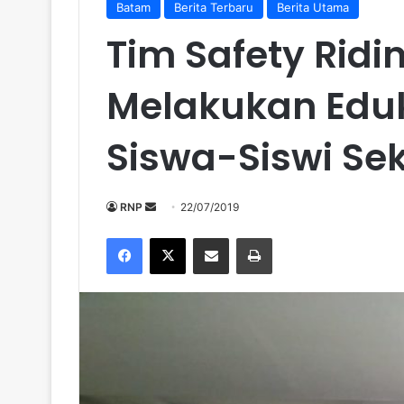
Batam
Berita Terbaru
Berita Utama
Tim Safety Rid
Melakukan Edu
Siswa-Siswi Se
Send
RNP
22/07/2019
an
Facebook
X
Share via Email
Print
email