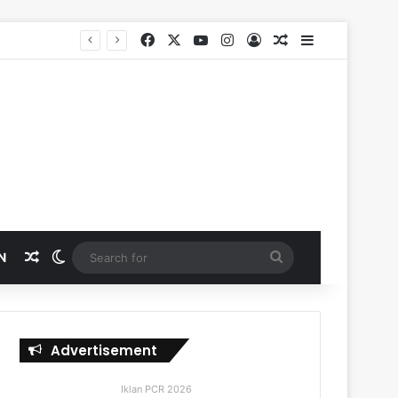
Facebook
X
YouTube
Instagram
Log In
Random Article
Sidebar
SKK Migas, PHR dan Polda Riau Perkuat Sinergi Lindungi Aset Negara demi Menjaga Ketahanan Energi Nasional
Random Article
Switch skin
Search
N
for
Advertisement
Iklan PCR 2026