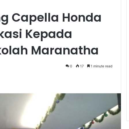
ing Capella Honda
kasi Kepada
kolah Maranatha
0
17
1 minute read