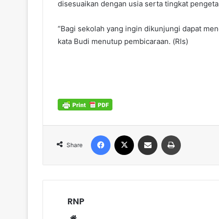
disesuaikan dengan usia serta tingkat pengeta
“Bagi sekolah yang ingin dikunjungi dapat men
kata Budi menutup pembicaraan. (Rls)
Facebook
X
Share via Email
Print
Share
RNP
Website