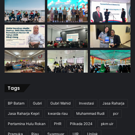
Tags
BP Batam
Gubri
Gubri Wahid
Investasi
Jasa Raharja
Jasa Raharja Kepri
kwarda riau
Muhammad Rudi
pcr
Pertamina Hulu Rokan
PHR
Pilkada 2024
pkm uir
Pramuka
Riau
Syamsuar
UIR
Unilak