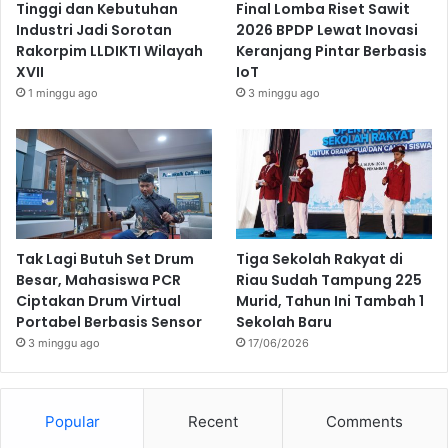
Tinggi dan Kebutuhan
Final Lomba Riset Sawit
Industri Jadi Sorotan
2026 BPDP Lewat Inovasi
Rakorpim LLDIKTI Wilayah
Keranjang Pintar Berbasis
XVII
IoT
1 minggu ago
3 minggu ago
Tak Lagi Butuh Set Drum
Tiga Sekolah Rakyat di
Besar, Mahasiswa PCR
Riau Sudah Tampung 225
Ciptakan Drum Virtual
Murid, Tahun Ini Tambah 1
Portabel Berbasis Sensor
Sekolah Baru
3 minggu ago
17/06/2026
Popular
Recent
Comments