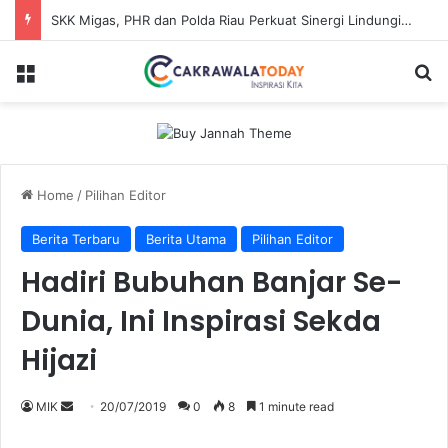
Dinilai Beratkan Media Startup, SMSI Riau Minta Permenkum Nomor 49 Tahun 2025 Dikaji Ulang
Menu
Se
Home
/
Pilihan Editor
Berita Terbaru
Berita Utama
Pilihan Editor
Hadiri Bubuhan Banjar Se-
Dunia, Ini Inspirasi Sekda
Hijazi
Send
MIK
20/07/2019
0
8
1 minute read
an