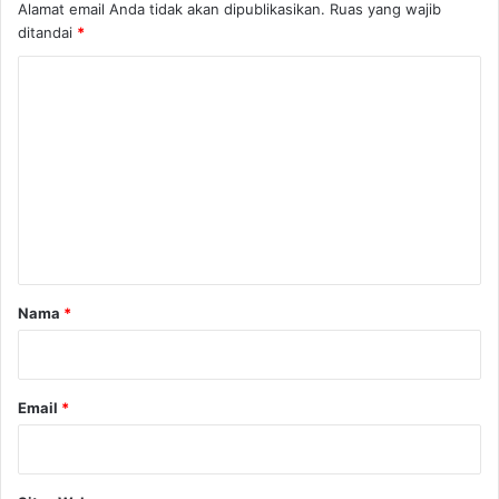
Alamat email Anda tidak akan dipublikasikan.
Ruas yang wajib
ditandai
*
K
o
m
e
n
t
a
r
Nama
*
*
Email
*