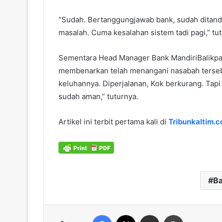
“Sudah. Bertanggungjawab bank, sudah ditanda
masalah. Cuma kesalahan sistem tadi pagi,” tu
Sementara Head Manager Bank MandiriBalikp
membenarkan telah menangani nasabah tersebut
keluhannya. Diperjalanan, Kok berkurang. Tapi 
sudah aman,” tuturnya.
Artikel ini terbit pertama kali di
Tribunkaltim.c
Ba
Facebook
X
Share via Email
Print