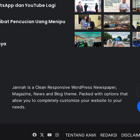
hatsApp dan YouTube Lagi
rlibat Pencucian Uang Menipu
nya
E
Jannah is a Clean Responsive WordPress Newspaper,
y
Magazine, News and Blog theme. Packed with options that
E
allow you to completely customize your website to your
a
needs.
Facebook
X
YouTube
Instagram
TENTANG KAMI
REDAKSI
DISCLAI