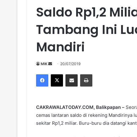
Saldo Rp1,2 Mil
Tambang Ini Lu
Mandiri
Send
MIK
20/07/2019
an
Facebook
X
Share via Email
Print
email
CAKRAWALATODAY.COM, Balikpapan –
Seora
cemas lantaran saldo di rekening Mandirinya l
sekitar Rp1,2 miliar. Buru-buru dia datangi kan