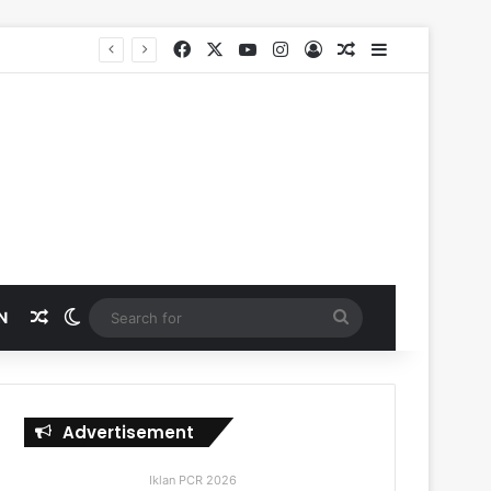
Facebook
X
YouTube
Instagram
Log In
Random Article
Sidebar
Random Article
Switch skin
Search
N
for
Advertisement
Iklan PCR 2026