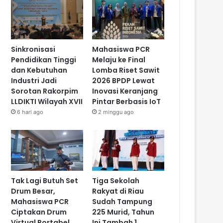
Sinkronisasi
Mahasiswa PCR
Pendidikan Tinggi
Melaju ke Final
dan Kebutuhan
Lomba Riset Sawit
Industri Jadi
2026 BPDP Lewat
Sorotan Rakorpim
Inovasi Keranjang
LLDIKTI Wilayah XVII
Pintar Berbasis IoT
6 hari ago
2 minggu ago
Tak Lagi Butuh Set
Tiga Sekolah
Drum Besar,
Rakyat di Riau
Mahasiswa PCR
Sudah Tampung
Ciptakan Drum
225 Murid, Tahun
Virtual Portabel
Ini Tambah 1