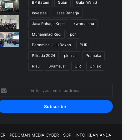
BP Batam
Gubri
Gubri Wahid
Investasi
Jasa Raharja
Jasa Raharja Kepri
kwarda riau
Muhammad Rudi
pcr
Pertamina Hulu Rokan
PHR
Pilkada 2024
pkm uir
Pramuka
Riau
Syamsuar
UIR
Unilak
nter
our
mail
ddress
MER
PEDOMAN MEDIA CYBER
SOP
INFO IKLAN ANDA