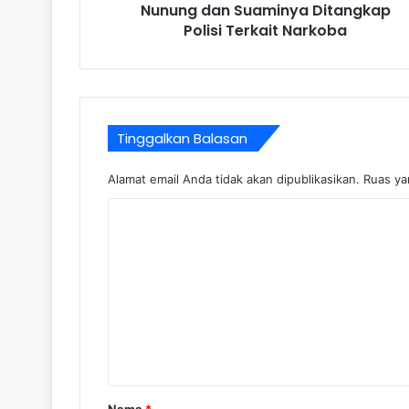
Nunung dan Suaminya Ditangkap
Polisi Terkait Narkoba
Tinggalkan Balasan
Alamat email Anda tidak akan dipublikasikan.
Ruas ya
K
o
m
e
n
t
a
r
Nama
*