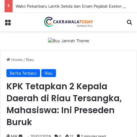
Wako Pekanbaru Lantik Sekda dan Enam Pejabat Eselon Lainnya
Menu
Se
Home
/
Riau
Berita Terbaru
Riau
KPK Tetapkan 2 Kepala
Daerah di Riau Tersangka,
Mahasiswa: Ini Preseden
Buruk
Send
MIK
20/07/2019
0
11
2 minutes read