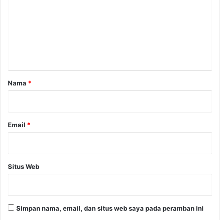
m
e
n
t
a
r
Nama
*
*
Email
*
Situs Web
Simpan nama, email, dan situs web saya pada peramban ini