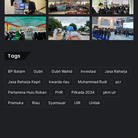
Tags
BP Batam
Gubri
Gubri Wahid
Investasi
Jasa Raharja
Jasa Raharja Kepri
kwarda riau
Muhammad Rudi
pcr
Pertamina Hulu Rokan
PHR
Pilkada 2024
pkm uir
Pramuka
Riau
Syamsuar
UIR
Unilak