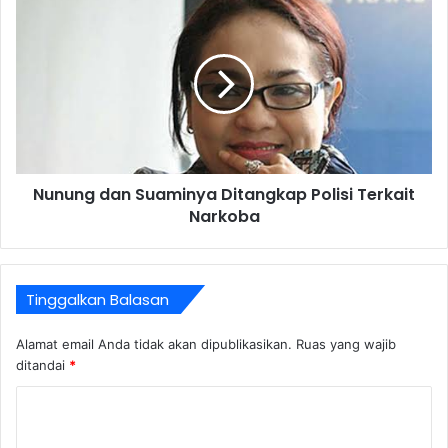
Nunung dan Suaminya Ditangkap Polisi Terkait
Narkoba
Tinggalkan Balasan
Alamat email Anda tidak akan dipublikasikan.
Ruas yang wajib
ditandai
*
K
o