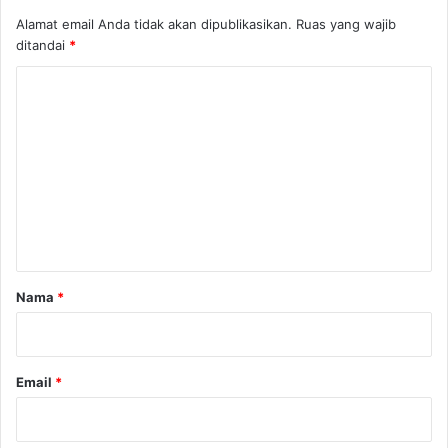
Alamat email Anda tidak akan dipublikasikan.
Ruas yang wajib
ditandai
*
K
o
m
e
n
t
a
r
Nama
*
*
Email
*