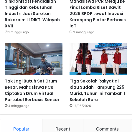
Sinkronisasi Pendidikan
Mahasiswa PCR Melaju ke
Tinggi dan Kebutuhan
Final Lomba Riset Sawit
Industri Jadi Sorotan
2026 BPDP Lewat Inovasi
Rakorpim LLDIKTI Wilayah
Keranjang Pintar Berbasis
XVII
IoT
1 minggu ago
3 minggu ago
Tak Lagi Butuh Set Drum
Tiga Sekolah Rakyat di
Besar, Mahasiswa PCR
Riau Sudah Tampung 225
Ciptakan Drum Virtual
Murid, Tahun Ini Tambah 1
Portabel Berbasis Sensor
Sekolah Baru
4 minggu ago
17/06/2026
Popular
Recent
Comments