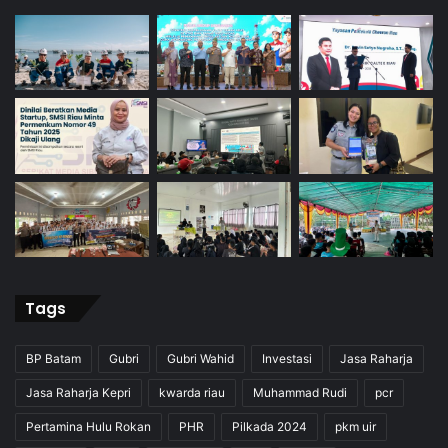
Tags
BP Batam
Gubri
Gubri Wahid
Investasi
Jasa Raharja
Jasa Raharja Kepri
kwarda riau
Muhammad Rudi
pcr
Pertamina Hulu Rokan
PHR
Pilkada 2024
pkm uir