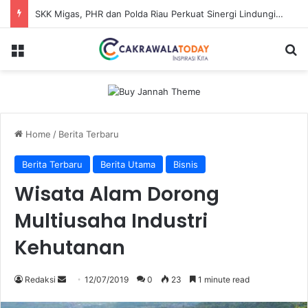
SKK Migas, PHR dan Polda Riau Perkuat Sinergi Lindungi Aset Negara demi Menjaga Ketahanan Energi Nasional
Menu
Se
Home
/
Berita Terbaru
Berita Terbaru
Berita Utama
Bisnis
Wisata Alam Dorong
Multiusaha Industri
Kehutanan
Send
Redaksi
12/07/2019
0
23
1 minute read
an