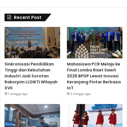
Recent Post
Sinkronisasi Pendidikan
Mahasiswa PCR Melaju ke
Tinggi dan Kebutuhan
Final Lomba Riset Sawit
Industri Jadi Sorotan
2026 BPDP Lewat Inovasi
Rakorpim LLDIKTI Wilayah
Keranjang Pintar Berbasis
XVII
IoT
1 minggu ago
3 minggu ago