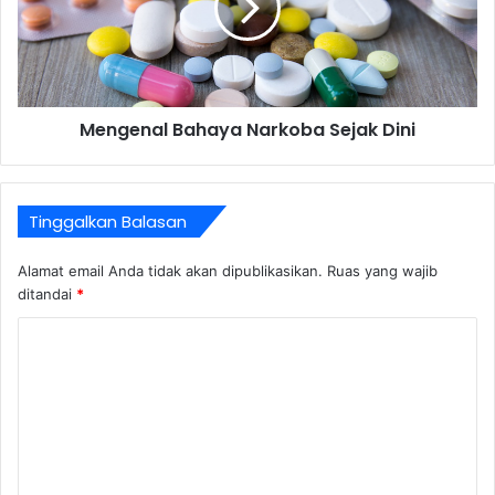
Mengenal Bahaya Narkoba Sejak Dini
Tinggalkan Balasan
Alamat email Anda tidak akan dipublikasikan.
Ruas yang wajib
ditandai
*
K
o
m
e
n