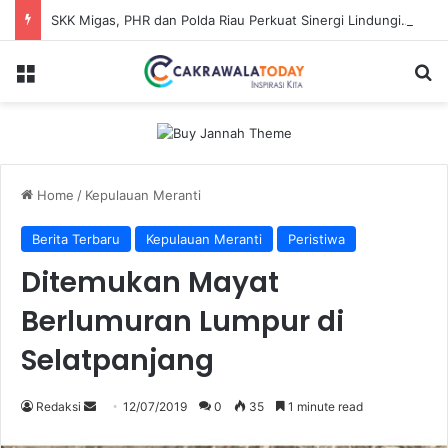
SKK Migas, PHR dan Polda Riau Perkuat Sinergi Lindungi Aset Negara demi Menjaga Ketahanan Energi Nasional
Menu
Se
Home
/
Kepulauan Meranti
Berita Terbaru
Kepulauan Meranti
Peristiwa
Ditemukan Mayat
Berlumuran Lumpur di
Selatpanjang
Send
Redaksi
12/07/2019
0
35
1 minute read
an