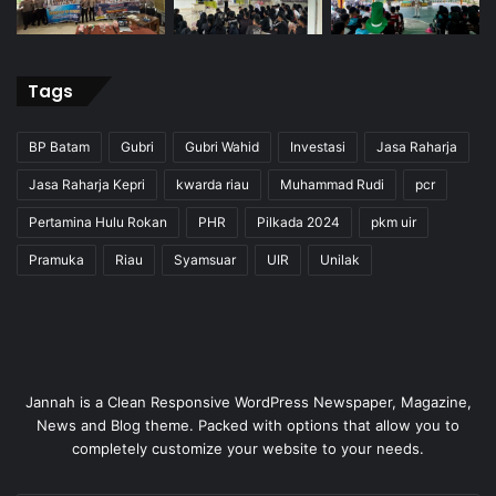
Tags
BP Batam
Gubri
Gubri Wahid
Investasi
Jasa Raharja
Jasa Raharja Kepri
kwarda riau
Muhammad Rudi
pcr
Pertamina Hulu Rokan
PHR
Pilkada 2024
pkm uir
Pramuka
Riau
Syamsuar
UIR
Unilak
Jannah is a Clean Responsive WordPress Newspaper, Magazine,
News and Blog theme. Packed with options that allow you to
completely customize your website to your needs.