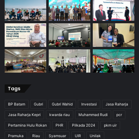
Tags
BP Batam
Gubri
Gubri Wahid
Investasi
Jasa Raharja
Jasa Raharja Kepri
kwarda riau
Muhammad Rudi
pcr
Pertamina Hulu Rokan
PHR
Pilkada 2024
pkm uir
Pramuka
Riau
Syamsuar
UIR
Unilak