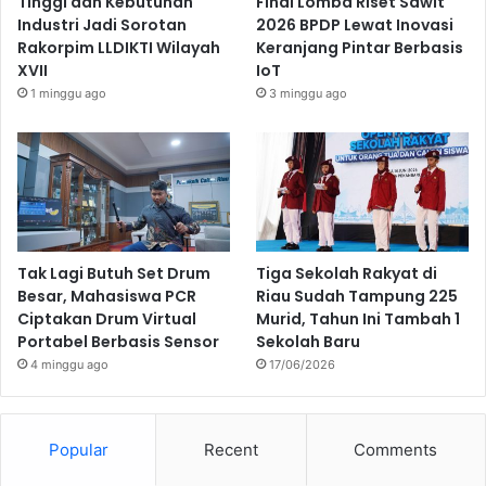
Tinggi dan Kebutuhan
Final Lomba Riset Sawit
Industri Jadi Sorotan
2026 BPDP Lewat Inovasi
Rakorpim LLDIKTI Wilayah
Keranjang Pintar Berbasis
XVII
IoT
1 minggu ago
3 minggu ago
Tak Lagi Butuh Set Drum
Tiga Sekolah Rakyat di
Besar, Mahasiswa PCR
Riau Sudah Tampung 225
Ciptakan Drum Virtual
Murid, Tahun Ini Tambah 1
Portabel Berbasis Sensor
Sekolah Baru
4 minggu ago
17/06/2026
Popular
Recent
Comments