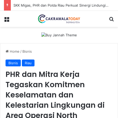
SKK Migas, PHR dan Polda Riau Perkuat Sinergi Lindungi Aset Negara demi Menjaga Ketahanan Energi Nasional
Menu
S
Home
/
Bisnis
Bisnis
Riau
PHR dan Mitra Kerja
Tegaskan Komitmen
Keselamatan dan
Kelestarian Lingkungan di
Area Operasi North