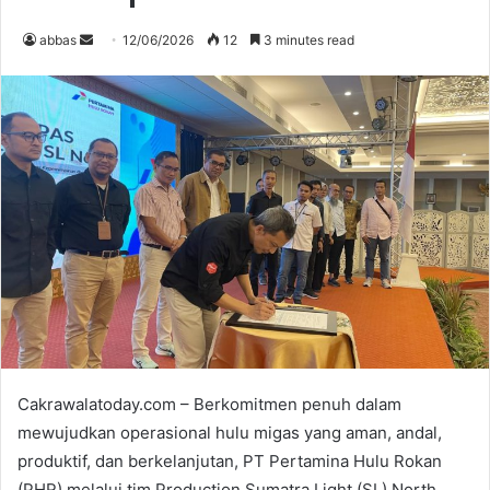
abbas
S
12/06/2026
12
3 minutes read
e
n
d
a
n
e
m
a
i
l
Cakrawalatoday.com – Berkomitmen penuh dalam
mewujudkan operasional hulu migas yang aman, andal,
produktif, dan berkelanjutan, PT Pertamina Hulu Rokan
(PHR) melalui tim Production Sumatra Light (SL) North