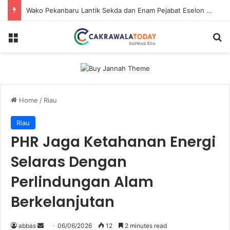
Wako Pekanbaru Lantik Sekda dan Enam Pejabat Eselon Lainnya
Menu
S
Home
/
Riau
Riau
PHR Jaga Ketahanan Energi
Selaras Dengan
Perlindungan Alam
Berkelanjutan
abbas
S
06/06/2026
12
2 minutes read