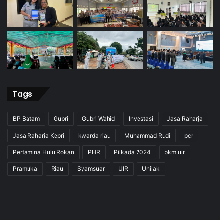
Tags
BP Batam
Gubri
Gubri Wahid
Investasi
Jasa Raharja
Jasa Raharja Kepri
kwarda riau
Muhammad Rudi
pcr
Pertamina Hulu Rokan
PHR
Pilkada 2024
pkm uir
Pramuka
Riau
Syamsuar
UIR
Unilak