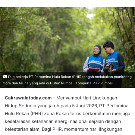
e
n
d
a
n
e
m
a
i
l
Dua pekerja PT Pertamina Hulu Rokan (PHR) tengah melakukan monitoring
flora dan fauna yang ada di Hutan Rumbai, Komperta PHR Rumbai.
Cakrawalatoday.com
– Menyambut Hari Lingkungan
Hidup Sedunia yang jatuh pada 5 Juni 2026, PT Pertamina
Hulu Rokan (PHR) Zona Rokan terus berkomitmen menjaga
keselarasan ketahanan energi nasional sejalan dengan
kelestarian alam. Bagi PHR, momentum hari lingkungan