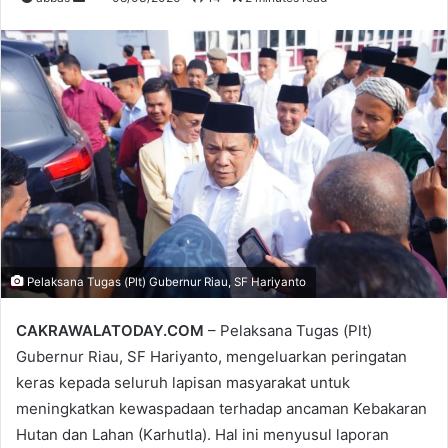
e
n
d
a
n
e
m
a
i
l
Pelaksana Tugas (Plt) Gubernur Riau, SF Hariyanto
CAKRAWALATODAY.COM
– Pelaksana Tugas (Plt)
Gubernur Riau, SF Hariyanto, mengeluarkan peringatan
keras kepada seluruh lapisan masyarakat untuk
meningkatkan kewaspadaan terhadap ancaman Kebakaran
Hutan dan Lahan (Karhutla). Hal ini menyusul laporan