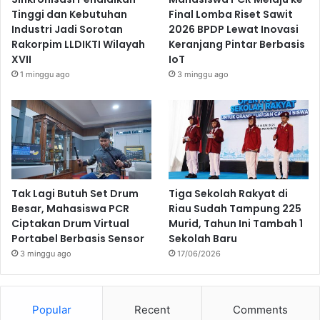
Tinggi dan Kebutuhan
Final Lomba Riset Sawit
Industri Jadi Sorotan
2026 BPDP Lewat Inovasi
Rakorpim LLDIKTI Wilayah
Keranjang Pintar Berbasis
XVII
IoT
1 minggu ago
3 minggu ago
Tak Lagi Butuh Set Drum
Tiga Sekolah Rakyat di
Besar, Mahasiswa PCR
Riau Sudah Tampung 225
Ciptakan Drum Virtual
Murid, Tahun Ini Tambah 1
Portabel Berbasis Sensor
Sekolah Baru
3 minggu ago
17/06/2026
Popular
Recent
Comments