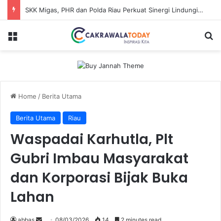
Dinilai Beratkan Media Startup, SMSI Riau Minta Permenkum Nomor 49 Tahun 2025 Dikaji Ulang
Menu
S
Home
/
Berita Utama
Berita Utama
Riau
Waspadai Karhutla, Plt
Gubri Imbau Masyarakat
dan Korporasi Bijak Buka
Lahan
abbas
S
08/03/2026
14
2 minutes read