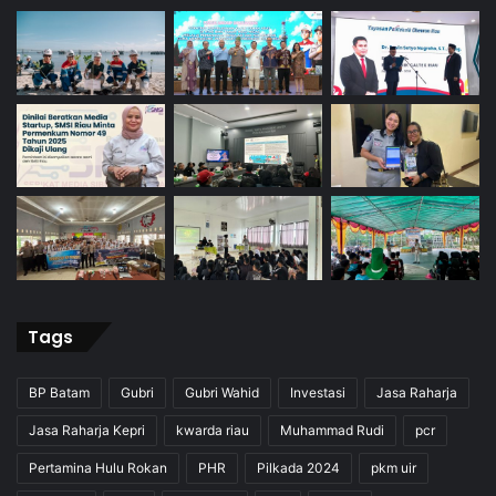
Tags
BP Batam
Gubri
Gubri Wahid
Investasi
Jasa Raharja
Jasa Raharja Kepri
kwarda riau
Muhammad Rudi
pcr
Pertamina Hulu Rokan
PHR
Pilkada 2024
pkm uir