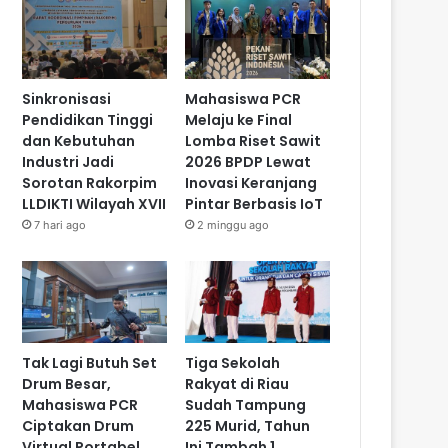
Sinkronisasi
Mahasiswa PCR
Pendidikan Tinggi
Melaju ke Final
dan Kebutuhan
Lomba Riset Sawit
Industri Jadi
2026 BPDP Lewat
Sorotan Rakorpim
Inovasi Keranjang
LLDIKTI Wilayah XVII
Pintar Berbasis IoT
7 hari ago
2 minggu ago
Tak Lagi Butuh Set
Tiga Sekolah
Drum Besar,
Rakyat di Riau
Mahasiswa PCR
Sudah Tampung
Ciptakan Drum
225 Murid, Tahun
Virtual Portabel
Ini Tambah 1