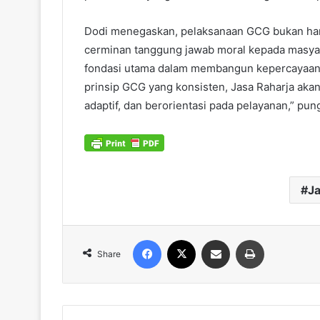
Dodi menegaskan, pelaksanaan GCG bukan hany
cerminan tanggung jawab moral kepada masyara
fondasi utama dalam membangun kepercayaan 
prinsip GCG yang konsisten, Jasa Raharja aka
adaptif, dan berorientasi pada pelayanan,” pun
Ja
Facebook
X
Share via Email
Print
Share