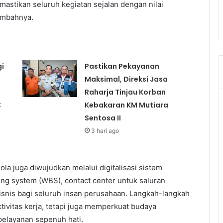
astikan seluruh kegiatan sejalan dengan nilai
tambahnya.
i
Pastikan Pekayanan
Maksimal, Direksi Jasa
Raharja Tinjau Korban
C
Kebakaran KM Mutiara
Sentosa II
3 hari ago
la juga diwujudkan melalui digitalisasi sistem
ing system (WBS), contact center untuk saluran
isnis bagi seluruh insan perusahaan. Langkah-langkah
ktivitas kerja, tetapi juga memperkuat budaya
pelayanan sepenuh hati.