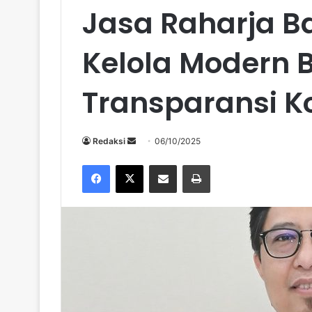
Jasa Raharja B
Kelola Modern 
Transparansi K
Send
Redaksi
06/10/2025
an
Facebook
X
Share via Email
Print
email