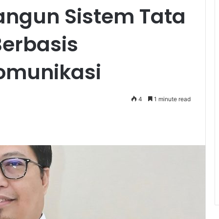
angun Sistem Tata
Berbasis
omunikasi
4
1 minute read