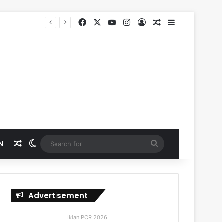
Facebook
X
YouTube
Instagram
Log In
Random Article
Sidebar
Random Article
Switch skin
Search
N
for
Advertisement
Iklan PCR 2026