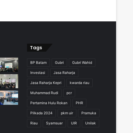
Tags
BP Batam
Gubri
Gubri Wahid
Investasi
Jasa Raharja
Jasa Raharja Kepri
kwarda riau
Muhammad Rudi
pcr
Pertamina Hulu Rokan
PHR
Pilkada 2024
pkm uir
Pramuka
Riau
Syamsuar
UIR
Unilak