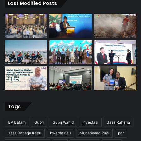
Last Modified Posts
Tags
BP Batam
Gubri
Gubri Wahid
Investasi
Jasa Raharja
Jasa Raharja Kepri
kwarda riau
Muhammad Rudi
pcr