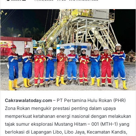
e
n
d
a
n
e
m
a
i
l
Cakrawalatoday.com
– PT Pertamina Hulu Rokan (PHR)
Zona Rokan mengukir prestasi penting dalam upaya
memperkuat ketahanan energi nasional dengan melakukan
tajak sumur eksplorasi Mustang Hitam – 001 (MTH-1) yang
berlokasi di Lapangan Libo, Libo Jaya, Kecamatan Kandis,