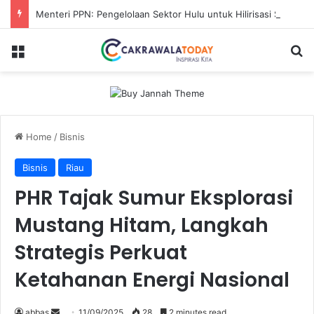
Menteri PPN: Pengelolaan Sektor Hulu untuk Hilirisasi Sawit
Menu
S
Home
/
Bisnis
Bisnis
Riau
PHR Tajak Sumur Eksplorasi
Mustang Hitam, Langkah
Strategis Perkuat
Ketahanan Energi Nasional
abbas
S
11/09/2025
28
2 minutes read