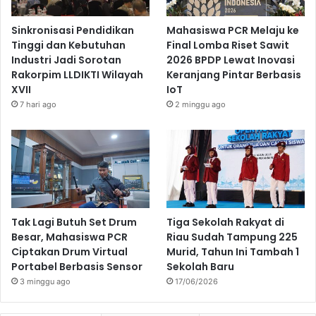
Sinkronisasi Pendidikan
Mahasiswa PCR Melaju ke
Tinggi dan Kebutuhan
Final Lomba Riset Sawit
Industri Jadi Sorotan
2026 BPDP Lewat Inovasi
Rakorpim LLDIKTI Wilayah
Keranjang Pintar Berbasis
XVII
IoT
7 hari ago
2 minggu ago
Tak Lagi Butuh Set Drum
Tiga Sekolah Rakyat di
Besar, Mahasiswa PCR
Riau Sudah Tampung 225
Ciptakan Drum Virtual
Murid, Tahun Ini Tambah 1
Portabel Berbasis Sensor
Sekolah Baru
3 minggu ago
17/06/2026