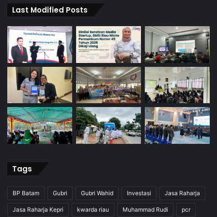
Last Modified Posts
Tags
BP Batam
Gubri
Gubri Wahid
Investasi
Jasa Raharja
Jasa Raharja Kepri
kwarda riau
Muhammad Rudi
pcr