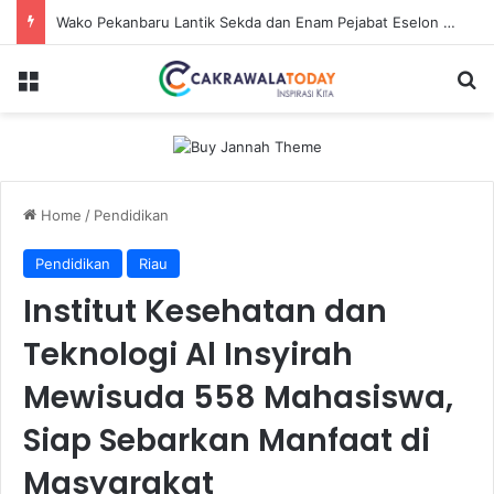
Wako Pekanbaru Lantik Sekda dan Enam Pejabat Eselon Lainnya
Menu
S
Home
/
Pendidikan
Pendidikan
Riau
Institut Kesehatan dan
Teknologi Al Insyirah
Mewisuda 558 Mahasiswa,
Siap Sebarkan Manfaat di
Masyarakat