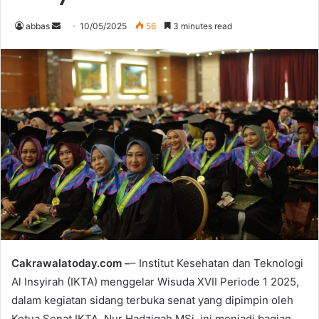
abbas
S
10/05/2025
56
3 minutes read
e
n
d
a
n
e
m
a
i
l
Cakrawalatoday.com –
– Institut Kesehatan dan Teknologi
Al Insyirah (IKTA) menggelar Wisuda XVII Periode 1 2025,
dalam kegiatan sidang terbuka senat yang dipimpin oleh
Ketua Senat IKTA, Nur Hadziqah MSi. ini menjadi bagian