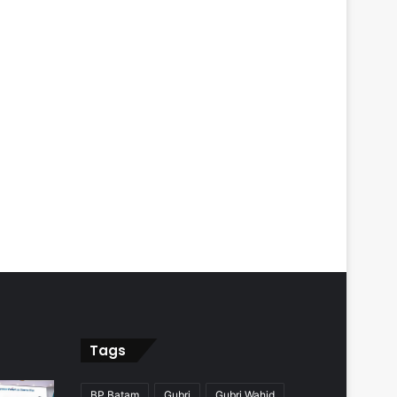
Tags
BP Batam
Gubri
Gubri Wahid