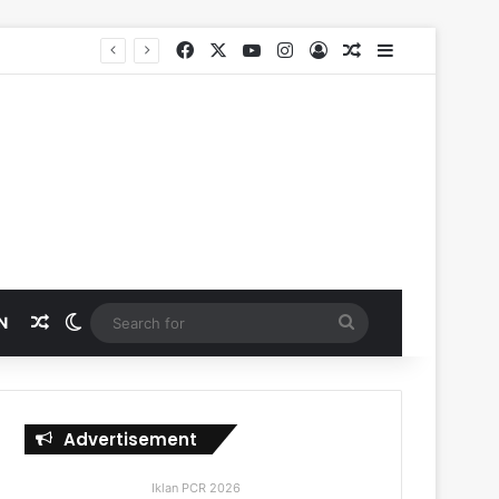
Facebook
X
YouTube
Instagram
Log In
Random Article
Sidebar
SKK Migas, PHR dan Polda Riau Perkuat Sinergi Lindungi Aset Negara demi Menjaga Ketahanan Energi Nasional
Random Article
Switch skin
Search
N
for
Advertisement
Iklan PCR 2026