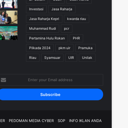
Investasi
Jasa Raharja
Jasa Raharja Kepri
kwarda riau
Muhammad Rudi
pcr
Pertamina Hulu Rokan
PHR
Pilkada 2024
pkm uir
Pramuka
Riau
Syamsuar
UIR
Unilak
nter
our
mail
ddress
MER
PEDOMAN MEDIA CYBER
SOP
INFO IKLAN ANDA