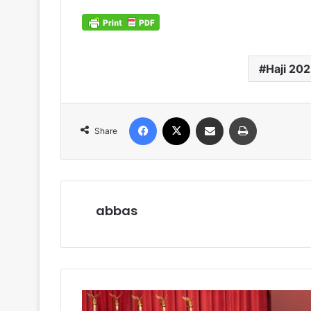
Haji 20
Facebook
X
Share via Email
Print
Share
abbas