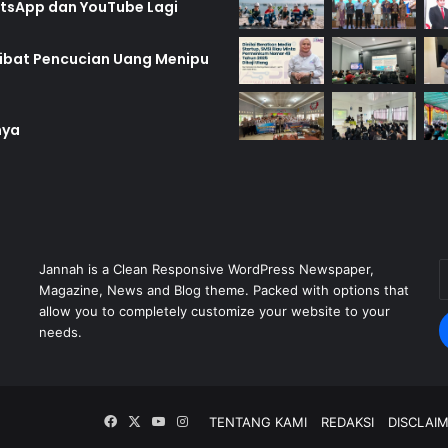
hatsApp dan YouTube Lagi
rlibat Pencucian Uang Menipu
nya
Jannah is a Clean Responsive WordPress Newspaper,
E
Magazine, News and Blog theme. Packed with options that
y
allow you to completely customize your website to your
E
needs.
a
Facebook
X
YouTube
Instagram
TENTANG KAMI
REDAKSI
DISCLAI