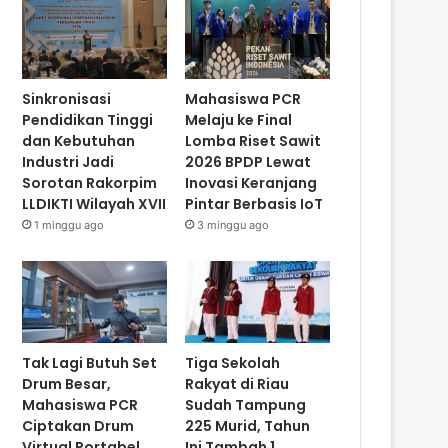
Sinkronisasi
Mahasiswa PCR
Pendidikan Tinggi
Melaju ke Final
dan Kebutuhan
Lomba Riset Sawit
Industri Jadi
2026 BPDP Lewat
Sorotan Rakorpim
Inovasi Keranjang
LLDIKTI Wilayah XVII
Pintar Berbasis IoT
1 minggu ago
3 minggu ago
Tak Lagi Butuh Set
Tiga Sekolah
Drum Besar,
Rakyat di Riau
Mahasiswa PCR
Sudah Tampung
Ciptakan Drum
225 Murid, Tahun
Virtual Portabel
Ini Tambah 1