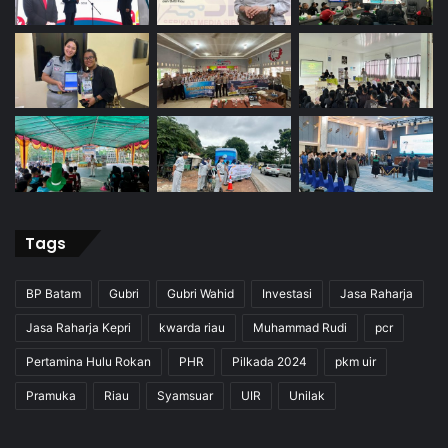
Tags
BP Batam
Gubri
Gubri Wahid
Investasi
Jasa Raharja
Jasa Raharja Kepri
kwarda riau
Muhammad Rudi
pcr
Pertamina Hulu Rokan
PHR
Pilkada 2024
pkm uir
Pramuka
Riau
Syamsuar
UIR
Unilak