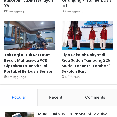
Rakorpim LLDIKTI Wilayah
Keranjang Pintar Berbasis
XVII
IoT
1 minggu ago
2 minggu ago
Tak Lagi Butuh Set Drum
Tiga Sekolah Rakyat di
Besar, Mahasiswa PCR
Riau Sudah Tampung 225
Ciptakan Drum Virtual
Murid, Tahun Ini Tambah 1
Portabel Berbasis Sensor
Sekolah Baru
3 minggu ago
17/06/2026
Popular
Recent
Comments
Mulai Juni 2025, 8 iPhone Ini Tak Bisa