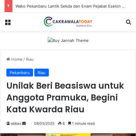
Wako Pekanbaru Lantik Sekda dan Enam Pejabat Eselon Lainnya
Menu
S
Home
/
Riau
Pekanbaru
Riau
Unilak Beri Beasiswa untuk
Anggota Pramuka, Begini
Kata Kwarda Riau
abbas
S
08/05/2025
8
1 minute read
e