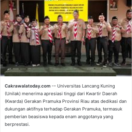
n
d
a
n
e
m
a
i
l
Cakrawalatoday.com
-– Universitas Lancang Kuning
(Unilak) menerima apresiasi tinggi dari Kwartir Daerah
(Kwarda) Gerakan Pramuka Provinsi Riau atas dedikasi dan
dukungan aktifnya terhadap Gerakan Pramuka, termasuk
pemberian beasiswa kepada enam anggotanya yang
berprestasi.