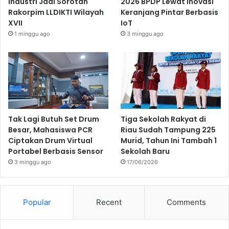
Industri Jadi Sorotan
2026 BPDP Lewat Inovasi
Rakorpim LLDIKTI Wilayah
Keranjang Pintar Berbasis
XVII
IoT
1 minggu ago
3 minggu ago
Tak Lagi Butuh Set Drum
Tiga Sekolah Rakyat di
Besar, Mahasiswa PCR
Riau Sudah Tampung 225
Ciptakan Drum Virtual
Murid, Tahun Ini Tambah 1
Portabel Berbasis Sensor
Sekolah Baru
3 minggu ago
17/06/2026
Popular
Recent
Comments