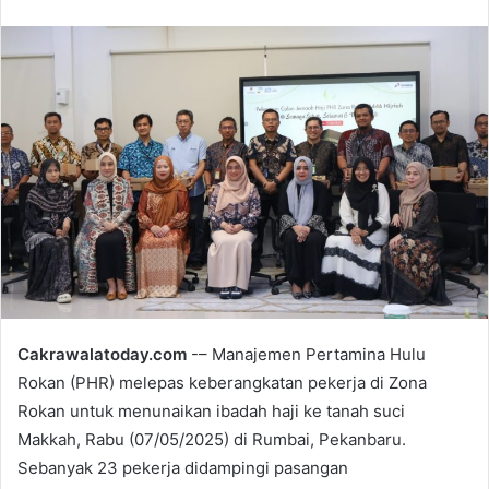
e
n
d
a
n
e
m
a
i
l
Cakrawalatoday.com
-– Manajemen Pertamina Hulu
Rokan (PHR) melepas keberangkatan pekerja di Zona
Rokan untuk menunaikan ibadah haji ke tanah suci
Makkah, Rabu (07/05/2025) di Rumbai, Pekanbaru.
Sebanyak 23 pekerja didampingi pasangan