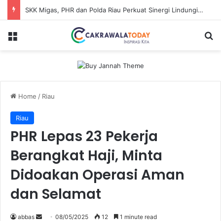
SKK Migas, PHR dan Polda Riau Perkuat Sinergi Lindungi Aset Negara demi Menjaga Ketahanan Energi Nasional
Menu
S
Home
/
Riau
Riau
PHR Lepas 23 Pekerja
Berangkat Haji, Minta
Didoakan Operasi Aman
dan Selamat
abbas
S
08/05/2025
12
1 minute read