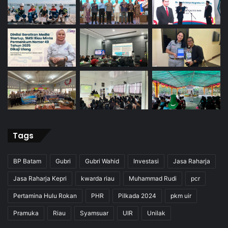
Tags
BP Batam
Gubri
Gubri Wahid
Investasi
Jasa Raharja
Jasa Raharja Kepri
kwarda riau
Muhammad Rudi
pcr
Pertamina Hulu Rokan
PHR
Pilkada 2024
pkm uir
Pramuka
Riau
Syamsuar
UIR
Unilak