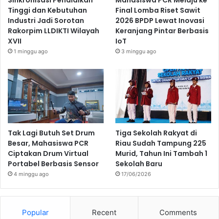
Sinkronisasi Pendidikan
Mahasiswa PCR Melaju ke
Tinggi dan Kebutuhan
Final Lomba Riset Sawit
Industri Jadi Sorotan
2026 BPDP Lewat Inovasi
Rakorpim LLDIKTI Wilayah
Keranjang Pintar Berbasis
XVII
IoT
1 minggu ago
3 minggu ago
Tak Lagi Butuh Set Drum
Tiga Sekolah Rakyat di
Besar, Mahasiswa PCR
Riau Sudah Tampung 225
Ciptakan Drum Virtual
Murid, Tahun Ini Tambah 1
Portabel Berbasis Sensor
Sekolah Baru
4 minggu ago
17/06/2026
Popular
Recent
Comments