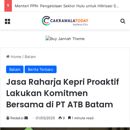
Menteri PPN: Pengelolaan Sektor Hulu untuk Hilirisasi Sawit
Menu
Se
Home
/
Batam
Batam
Berita Terbaru
Jasa Raharja Kepri Proaktif
Lakukan Komitmen
Bersama di PT ATB Batam
Send
Redaksi
01/05/2025
9
1 minute read
an